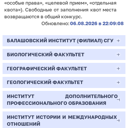
«особые права», «целевой прием», «отдельная
квота»). Свободные от заполнения квот места
возвращаются в общий конкурс.
Обновлено:
06.08.2026 в 22:09:08
БАЛАШОВСКИЙ ИНСТИТУТ (ФИЛИАЛ) СГУ
БИОЛОГИЧЕСКИЙ ФАКУЛЬТЕТ
44.03.02
Психолого-педагогическое образование
ГЕОГРАФИЧЕСКИЙ ФАКУЛЬТЕТ
06.03.01
Очная | Бакалавр
Биология
ГЕОЛОГИЧЕСКИЙ ФАКУЛЬТЕТ
05.03.02
Всего бюджетных мест - 10
Очная | Бакалавр
География
ИНСТИТУТ ДОПОЛНИТЕЛЬНОГО
05.03.01
ПРОФЕССИОНАЛЬНОГО ОБРАЗОВАНИЯ
Всего бюджетных мест - 50
Бюджет/
Профиль: Практическая
Очная | Бакалавр
Геология
Общие места
психология образования
ИНСТИТУТ ИСТОРИИ И МЕЖДУНАРОДНЫХ
38.03.02
Всего бюджетных мест - 15
Бюджет/Общие места
Очная | Бакалавр
ОТНОШЕНИЙ
8