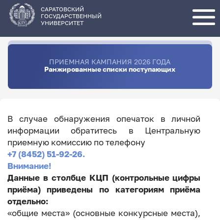
Перейти
к
основному
САРАТОВСКИЙ
содержанию
ГОСУДАРСТВЕННЫЙ
УНИВЕРСИТЕТ
ПРИЕМНАЯ КАМПАНИЯ 2026 ГОДА
Ранжированные списки поступающих
В случае обнаружения опечаток в личной
информации обратитесь в Центральную
приемную комиссию по телефону
+7 (8452) 51-92-26.
Внимание!
Данные в столбце КЦП (контрольные цифры
приёма) приведены по категориям приёма
отдельно:
«общие места» (основные конкурсные места),