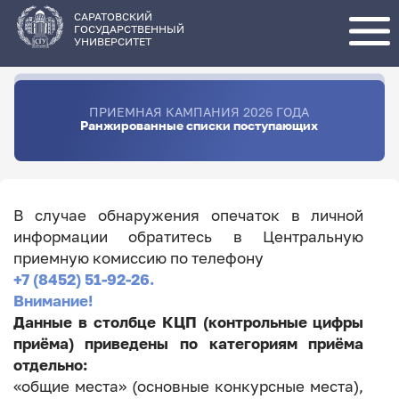
Перейти
к
основному
САРАТОВСКИЙ
содержанию
ГОСУДАРСТВЕННЫЙ
УНИВЕРСИТЕТ
ПРИЕМНАЯ КАМПАНИЯ 2026 ГОДА
Ранжированные списки поступающих
В случае обнаружения опечаток в личной
информации обратитесь в Центральную
приемную комиссию по телефону
+7 (8452) 51-92-26.
Внимание!
Данные в столбце КЦП (контрольные цифры
приёма) приведены по категориям приёма
отдельно:
«общие места» (основные конкурсные места),