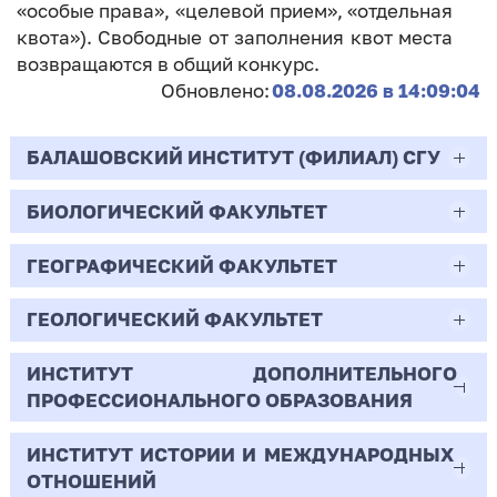
«особые права», «целевой прием», «отдельная
квота»). Свободные от заполнения квот места
возвращаются в общий конкурс.
Обновлено:
08.08.2026 в 14:09:04
БАЛАШОВСКИЙ ИНСТИТУТ (ФИЛИАЛ) СГУ
БИОЛОГИЧЕСКИЙ ФАКУЛЬТЕТ
44.03.02
Психолого-педагогическое образование
ГЕОГРАФИЧЕСКИЙ ФАКУЛЬТЕТ
06.03.01
Очная | Бакалавр
Биология
ГЕОЛОГИЧЕСКИЙ ФАКУЛЬТЕТ
05.03.02
Всего бюджетных мест - 10
Очная | Бакалавр
География
ИНСТИТУТ ДОПОЛНИТЕЛЬНОГО
05.03.01
ПРОФЕССИОНАЛЬНОГО ОБРАЗОВАНИЯ
Всего бюджетных мест - 50
Бюджет/
Профиль: Практическая
Очная | Бакалавр
Геология
Общие места
психология образования
ИНСТИТУТ ИСТОРИИ И МЕЖДУНАРОДНЫХ
38.03.02
Всего бюджетных мест - 15
Бюджет/Общие места
Очная | Бакалавр
ОТНОШЕНИЙ
8