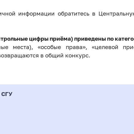
личной информации обратитесь в Центральн
нтрольные цифры приёма) приведены по катего
ые места), «особые права», «целевой прие
возвращаются в общий конкурс.
 СГУ
Форма
альность
К
подготовки