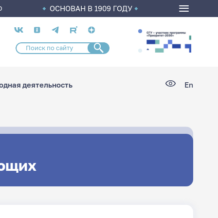
ОСНОВАН В 1909 ГОДУ
О
Социальные
сети
дная деятельность
En
ющих