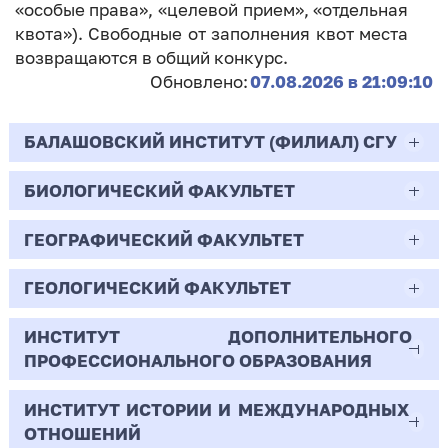
«особые права», «целевой прием», «отдельная
квота»). Свободные от заполнения квот места
возвращаются в общий конкурс.
Обновлено:
07.08.2026 в 21:09:10
БАЛАШОВСКИЙ ИНСТИТУТ (ФИЛИАЛ) СГУ
БИОЛОГИЧЕСКИЙ ФАКУЛЬТЕТ
44.03.02
Психолого-педагогическое образование
ГЕОГРАФИЧЕСКИЙ ФАКУЛЬТЕТ
06.03.01
Очная | Бакалавр
Биология
ГЕОЛОГИЧЕСКИЙ ФАКУЛЬТЕТ
05.03.02
Всего бюджетных мест - 10
Очная | Бакалавр
География
ИНСТИТУТ ДОПОЛНИТЕЛЬНОГО
05.03.01
ПРОФЕССИОНАЛЬНОГО ОБРАЗОВАНИЯ
Всего бюджетных мест - 50
Бюджет/
Профиль: Практическая
Очная | Бакалавр
Геология
Общие места
психология образования
ИНСТИТУТ ИСТОРИИ И МЕЖДУНАРОДНЫХ
38.03.02
Всего бюджетных мест - 15
Бюджет/Общие места
Очная | Бакалавр
ОТНОШЕНИЙ
8