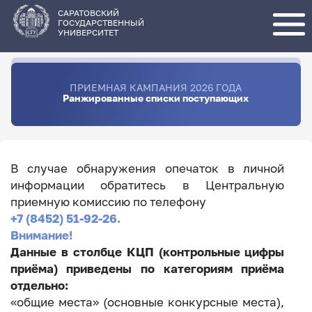
Перейти
к
основному
САРАТОВСКИЙ
содержанию
ГОСУДАРСТВЕННЫЙ
УНИВЕРСИТЕТ
ПРИЕМНАЯ КАМПАНИЯ 2026 ГОДА
Ранжированные списки поступающих
В случае обнаружения опечаток в личной
информации обратитесь в Центральную
приемную комиссию по телефону
+7 (8452) 51-92-26.
Внимание!
Данные в столбце КЦП (контрольные цифры
приёма) приведены по категориям приёма
отдельно:
«общие места» (основные конкурсные места),