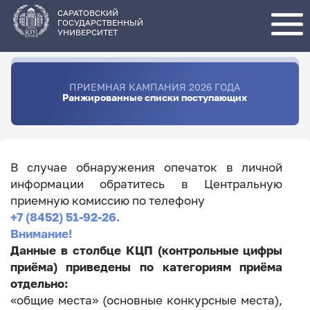
Перейти
к
основному
САРАТОВСКИЙ
содержанию
ГОСУДАРСТВЕННЫЙ
УНИВЕРСИТЕТ
ПРИЕМНАЯ КАМПАНИЯ 2026 ГОДА
Ранжированные списки поступающих
В случае обнаружения опечаток в личной
информации обратитесь в Центральную
приемную комиссию по телефону
+7 (8452) 51-92-26.
Внимание!
Данные в столбце КЦП (контрольные цифры
приёма) приведены по категориям приёма
отдельно:
«общие места» (основные конкурсные места),