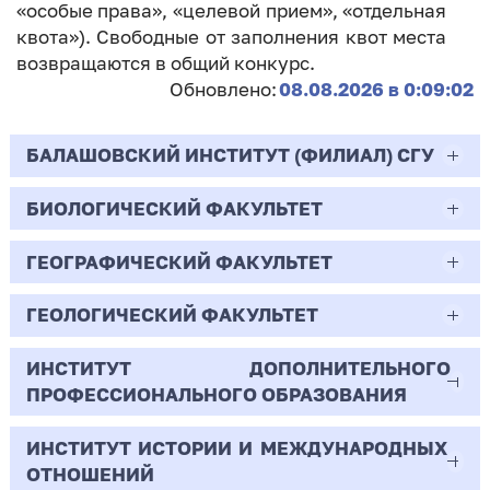
«особые права», «целевой прием», «отдельная
квота»). Свободные от заполнения квот места
возвращаются в общий конкурс.
Обновлено:
08.08.2026 в 0:09:02
БАЛАШОВСКИЙ ИНСТИТУТ (ФИЛИАЛ) СГУ
БИОЛОГИЧЕСКИЙ ФАКУЛЬТЕТ
44.03.02
Психолого-педагогическое образование
ГЕОГРАФИЧЕСКИЙ ФАКУЛЬТЕТ
06.03.01
Очная | Бакалавр
Биология
ГЕОЛОГИЧЕСКИЙ ФАКУЛЬТЕТ
05.03.02
Всего бюджетных мест - 10
Очная | Бакалавр
География
ИНСТИТУТ ДОПОЛНИТЕЛЬНОГО
05.03.01
ПРОФЕССИОНАЛЬНОГО ОБРАЗОВАНИЯ
Всего бюджетных мест - 50
Бюджет/
Профиль: Практическая
Очная | Бакалавр
Геология
Общие места
психология образования
ИНСТИТУТ ИСТОРИИ И МЕЖДУНАРОДНЫХ
38.03.02
Всего бюджетных мест - 15
Бюджет/Общие места
Очная | Бакалавр
ОТНОШЕНИЙ
8