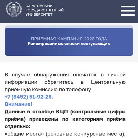
Перейти
к
основному
САРАТОВСКИЙ
содержанию
ГОСУДАРСТВЕННЫЙ
УНИВЕРСИТЕТ
ПРИЕМНАЯ КАМПАНИЯ 2026 ГОДА
Ранжированные списки поступающих
В случае обнаружения опечаток в личной
информации обратитесь в Центральную
приемную комиссию по телефону
+7 (8452) 51-92-26.
Внимание!
Данные в столбце КЦП (контрольные цифры
приёма) приведены по категориям приёма
отдельно:
«общие места» (основные конкурсные места),