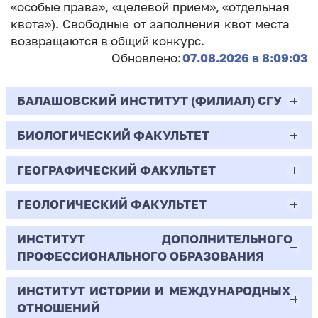
«особые права», «целевой прием», «отдельная
квота»). Свободные от заполнения квот места
возвращаются в общий конкурс.
Обновлено:
07.08.2026 в 8:09:03
БАЛАШОВСКИЙ ИНСТИТУТ (ФИЛИАЛ) СГУ
БИОЛОГИЧЕСКИЙ ФАКУЛЬТЕТ
44.03.02
Психолого-педагогическое образование
ГЕОГРАФИЧЕСКИЙ ФАКУЛЬТЕТ
06.03.01
Очная | Бакалавр
Биология
ГЕОЛОГИЧЕСКИЙ ФАКУЛЬТЕТ
05.03.02
Всего бюджетных мест - 10
Очная | Бакалавр
География
ИНСТИТУТ ДОПОЛНИТЕЛЬНОГО
05.03.01
ПРОФЕССИОНАЛЬНОГО ОБРАЗОВАНИЯ
Всего бюджетных мест - 50
Бюджет/
Профиль: Практическая
Очная | Бакалавр
Геология
Общие места
психология образования
ИНСТИТУТ ИСТОРИИ И МЕЖДУНАРОДНЫХ
38.03.02
Всего бюджетных мест - 15
Бюджет/Общие места
Очная | Бакалавр
ОТНОШЕНИЙ
8