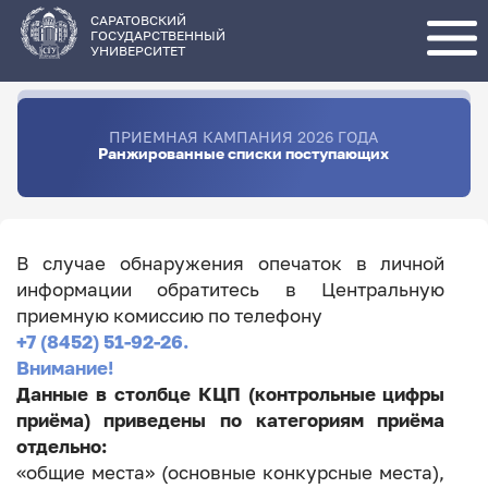
Перейти
к
основному
САРАТОВСКИЙ
содержанию
ГОСУДАРСТВЕННЫЙ
УНИВЕРСИТЕТ
ПРИЕМНАЯ КАМПАНИЯ 2026 ГОДА
Ранжированные списки поступающих
В случае обнаружения опечаток в личной
информации обратитесь в Центральную
приемную комиссию по телефону
+7 (8452) 51-92-26.
Внимание!
Данные в столбце КЦП (контрольные цифры
приёма) приведены по категориям приёма
отдельно:
«общие места» (основные конкурсные места),