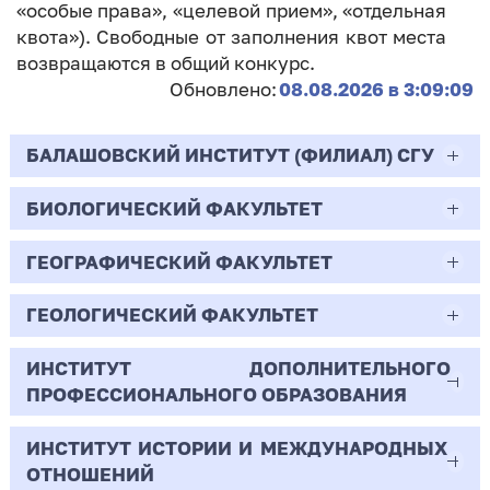
«особые права», «целевой прием», «отдельная
квота»). Свободные от заполнения квот места
возвращаются в общий конкурс.
Обновлено:
08.08.2026 в 3:09:09
БАЛАШОВСКИЙ ИНСТИТУТ (ФИЛИАЛ) СГУ
БИОЛОГИЧЕСКИЙ ФАКУЛЬТЕТ
44.03.02
Психолого-педагогическое образование
ГЕОГРАФИЧЕСКИЙ ФАКУЛЬТЕТ
06.03.01
Очная | Бакалавр
Биология
ГЕОЛОГИЧЕСКИЙ ФАКУЛЬТЕТ
05.03.02
Всего бюджетных мест - 10
Очная | Бакалавр
География
ИНСТИТУТ ДОПОЛНИТЕЛЬНОГО
05.03.01
ПРОФЕССИОНАЛЬНОГО ОБРАЗОВАНИЯ
Всего бюджетных мест - 50
Бюджет/
Профиль: Практическая
Очная | Бакалавр
Геология
Общие места
психология образования
ИНСТИТУТ ИСТОРИИ И МЕЖДУНАРОДНЫХ
38.03.02
Всего бюджетных мест - 15
Бюджет/Общие места
Очная | Бакалавр
ОТНОШЕНИЙ
8