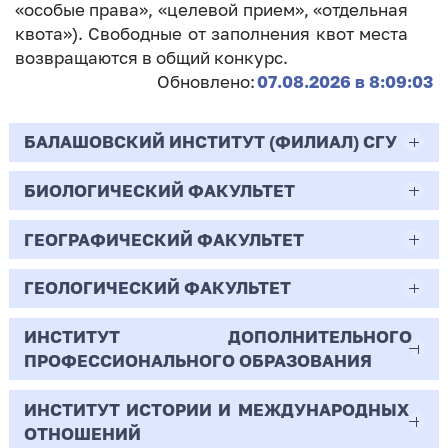
«особые права», «целевой прием», «отдельная
квота»). Свободные от заполнения квот места
возвращаются в общий конкурс.
Обновлено:
07.08.2026 в 8:09:03
БАЛАШОВСКИЙ ИНСТИТУТ (ФИЛИАЛ) СГУ
БИОЛОГИЧЕСКИЙ ФАКУЛЬТЕТ
44.03.02
Психолого-педагогическое образование
ГЕОГРАФИЧЕСКИЙ ФАКУЛЬТЕТ
06.03.01
Очная | Бакалавр
Биология
ГЕОЛОГИЧЕСКИЙ ФАКУЛЬТЕТ
05.03.02
Всего бюджетных мест - 10
Очная | Бакалавр
География
ИНСТИТУТ ДОПОЛНИТЕЛЬНОГО
05.03.01
ПРОФЕССИОНАЛЬНОГО ОБРАЗОВАНИЯ
Всего бюджетных мест - 50
Бюджет/
Профиль: Практическая
Очная | Бакалавр
Геология
Общие места
психология образования
ИНСТИТУТ ИСТОРИИ И МЕЖДУНАРОДНЫХ
38.03.02
Всего бюджетных мест - 15
Бюджет/Общие места
Очная | Бакалавр
ОТНОШЕНИЙ
8