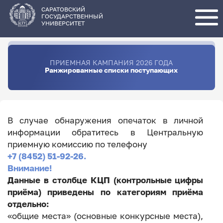
Перейти
к
основному
САРАТОВСКИЙ
содержанию
ГОСУДАРСТВЕННЫЙ
УНИВЕРСИТЕТ
ПРИЕМНАЯ КАМПАНИЯ 2026 ГОДА
Ранжированные списки поступающих
В случае обнаружения опечаток в личной
информации обратитесь в Центральную
приемную комиссию по телефону
+7 (8452) 51-92-26.
Внимание!
Данные в столбце КЦП (контрольные цифры
приёма) приведены по категориям приёма
отдельно:
«общие места» (основные конкурсные места),