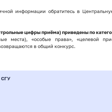
личной информации обратитесь в Центральн
нтрольные цифры приёма) приведены по катего
ые места), «особые права», «целевой прие
возвращаются в общий конкурс.
 СГУ
Форма
альность
К
подготовки