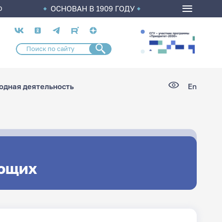
ОСНОВАН В 1909 ГОДУ
О
Социальные
сети
дная деятельность
En
ющих