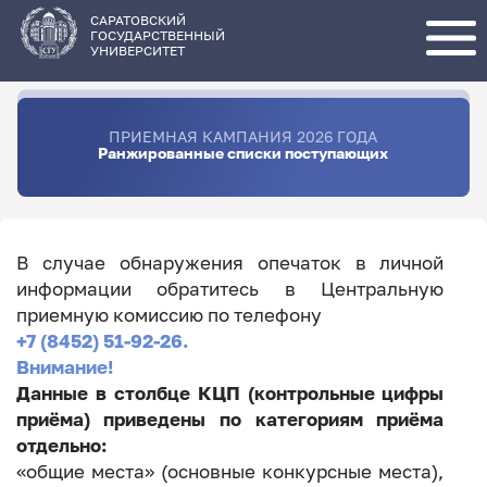
Перейти
к
основному
САРАТОВСКИЙ
содержанию
ГОСУДАРСТВЕННЫЙ
УНИВЕРСИТЕТ
ПРИЕМНАЯ КАМПАНИЯ 2026 ГОДА
Ранжированные списки поступающих
В случае обнаружения опечаток в личной
информации обратитесь в Центральную
приемную комиссию по телефону
+7 (8452) 51-92-26.
Внимание!
Данные в столбце КЦП (контрольные цифры
приёма) приведены по категориям приёма
отдельно:
«общие места» (основные конкурсные места),