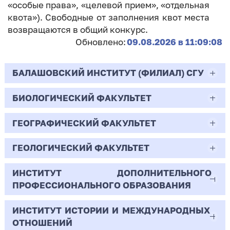
«особые права», «целевой прием», «отдельная
квота»). Свободные от заполнения квот места
возвращаются в общий конкурс.
Обновлено:
09.08.2026 в 11:09:08
БАЛАШОВСКИЙ ИНСТИТУТ (ФИЛИАЛ) СГУ
БИОЛОГИЧЕСКИЙ ФАКУЛЬТЕТ
44.03.02
Психолого-педагогическое образование
ГЕОГРАФИЧЕСКИЙ ФАКУЛЬТЕТ
06.03.01
Очная | Бакалавр
Биология
ГЕОЛОГИЧЕСКИЙ ФАКУЛЬТЕТ
05.03.02
Всего бюджетных мест - 10
Очная | Бакалавр
География
ИНСТИТУТ ДОПОЛНИТЕЛЬНОГО
05.03.01
ПРОФЕССИОНАЛЬНОГО ОБРАЗОВАНИЯ
Всего бюджетных мест - 50
Бюджет/
Профиль: Практическая
Очная | Бакалавр
Геология
Общие места
психология образования
ИНСТИТУТ ИСТОРИИ И МЕЖДУНАРОДНЫХ
38.03.02
Всего бюджетных мест - 15
Бюджет/Общие места
Очная | Бакалавр
ОТНОШЕНИЙ
8