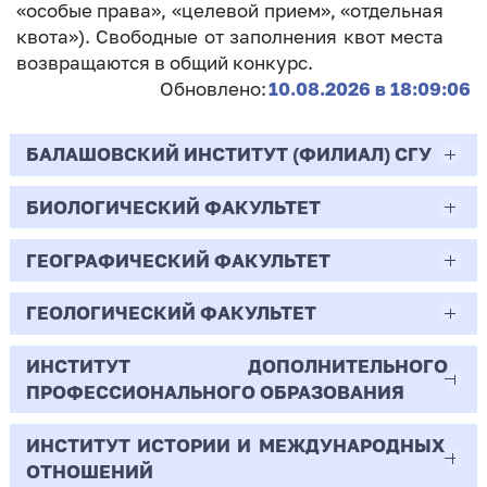
«особые права», «целевой прием», «отдельная
квота»). Свободные от заполнения квот места
возвращаются в общий конкурс.
Обновлено:
10.08.2026 в 18:09:06
БАЛАШОВСКИЙ ИНСТИТУТ (ФИЛИАЛ) СГУ
БИОЛОГИЧЕСКИЙ ФАКУЛЬТЕТ
44.03.02
Психолого-педагогическое образование
ГЕОГРАФИЧЕСКИЙ ФАКУЛЬТЕТ
06.03.01
Очная | Бакалавр
Биология
ГЕОЛОГИЧЕСКИЙ ФАКУЛЬТЕТ
05.03.02
Всего бюджетных мест - 10
Очная | Бакалавр
География
ИНСТИТУТ ДОПОЛНИТЕЛЬНОГО
05.03.01
ПРОФЕССИОНАЛЬНОГО ОБРАЗОВАНИЯ
Всего бюджетных мест - 50
Бюджет/
Профиль: Практическая
Очная | Бакалавр
Геология
Общие места
психология образования
ИНСТИТУТ ИСТОРИИ И МЕЖДУНАРОДНЫХ
38.03.02
Всего бюджетных мест - 15
Бюджет/Общие места
Очная | Бакалавр
ОТНОШЕНИЙ
8