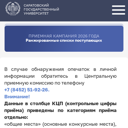
Перейти
к
основному
САРАТОВСКИЙ
содержанию
ГОСУДАРСТВЕННЫЙ
УНИВЕРСИТЕТ
ПРИЕМНАЯ КАМПАНИЯ 2026 ГОДА
Ранжированные списки поступающих
В случае обнаружения опечаток в личной
информации обратитесь в Центральную
приемную комиссию по телефону
+7 (8452) 51-92-26.
Внимание!
Данные в столбце КЦП (контрольные цифры
приёма) приведены по категориям приёма
отдельно:
«общие места» (основные конкурсные места),