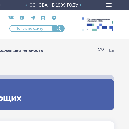
ОСНОВАН В 1909 ГОДУ
О
Социальные
сети
дная деятельность
En
ющих