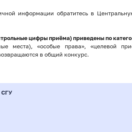
личной информации обратитесь в Центральн
нтрольные цифры приёма) приведены по катего
ые места), «особые права», «целевой прие
возвращаются в общий конкурс.
 СГУ
Форма
альность
К
подготовки