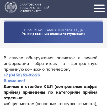
Перейти
к
основному
САРАТОВСКИЙ
содержанию
ГОСУДАРСТВЕННЫЙ
УНИВЕРСИТЕТ
ПРИЕМНАЯ КАМПАНИЯ 2026 ГОДА
Ранжированные списки поступающих
В случае обнаружения опечаток в личной
информации обратитесь в Центральную
приемную комиссию по телефону
+7 (8452) 51-92-26.
Внимание!
Данные в столбце КЦП (контрольные цифры
приёма) приведены по категориям приёма
отдельно:
«общие места» (основные конкурсные места),