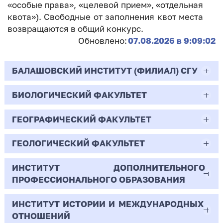
«особые права», «целевой прием», «отдельная
квота»). Свободные от заполнения квот места
возвращаются в общий конкурс.
Обновлено:
07.08.2026 в 9:09:02
БАЛАШОВСКИЙ ИНСТИТУТ (ФИЛИАЛ) СГУ
БИОЛОГИЧЕСКИЙ ФАКУЛЬТЕТ
44.03.02
Психолого-педагогическое образование
ГЕОГРАФИЧЕСКИЙ ФАКУЛЬТЕТ
06.03.01
Очная | Бакалавр
Биология
ГЕОЛОГИЧЕСКИЙ ФАКУЛЬТЕТ
05.03.02
Всего бюджетных мест - 10
Очная | Бакалавр
География
ИНСТИТУТ ДОПОЛНИТЕЛЬНОГО
05.03.01
ПРОФЕССИОНАЛЬНОГО ОБРАЗОВАНИЯ
Всего бюджетных мест - 50
Бюджет/
Профиль: Практическая
Очная | Бакалавр
Геология
Общие места
психология образования
ИНСТИТУТ ИСТОРИИ И МЕЖДУНАРОДНЫХ
38.03.02
Всего бюджетных мест - 15
Бюджет/Общие места
Очная | Бакалавр
ОТНОШЕНИЙ
8