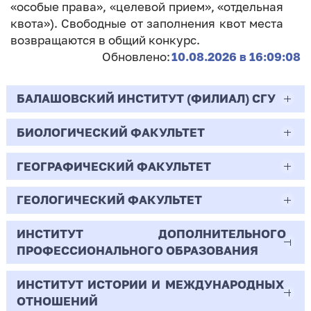
«особые права», «целевой прием», «отдельная
квота»). Свободные от заполнения квот места
возвращаются в общий конкурс.
Обновлено:
10.08.2026 в 16:09:08
БАЛАШОВСКИЙ ИНСТИТУТ (ФИЛИАЛ) СГУ
БИОЛОГИЧЕСКИЙ ФАКУЛЬТЕТ
44.03.02
Психолого-педагогическое образование
ГЕОГРАФИЧЕСКИЙ ФАКУЛЬТЕТ
06.03.01
Очная | Бакалавр
Биология
ГЕОЛОГИЧЕСКИЙ ФАКУЛЬТЕТ
05.03.02
Всего бюджетных мест - 10
Очная | Бакалавр
География
ИНСТИТУТ ДОПОЛНИТЕЛЬНОГО
05.03.01
ПРОФЕССИОНАЛЬНОГО ОБРАЗОВАНИЯ
Всего бюджетных мест - 50
Бюджет/
Профиль: Практическая
Очная | Бакалавр
Геология
Общие места
психология образования
ИНСТИТУТ ИСТОРИИ И МЕЖДУНАРОДНЫХ
38.03.02
Всего бюджетных мест - 15
Бюджет/Общие места
Очная | Бакалавр
ОТНОШЕНИЙ
8