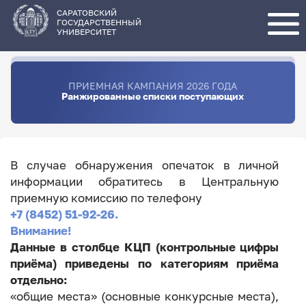
Перейти
к
основному
САРАТОВСКИЙ
содержанию
ГОСУДАРСТВЕННЫЙ
УНИВЕРСИТЕТ
ПРИЕМНАЯ КАМПАНИЯ 2026 ГОДА
Ранжированные списки поступающих
В случае обнаружения опечаток в личной
информации обратитесь в Центральную
приемную комиссию по телефону
+7 (8452) 51-92-26.
Внимание!
Данные в столбце КЦП (контрольные цифры
приёма) приведены по категориям приёма
отдельно:
«общие места» (основные конкурсные места),