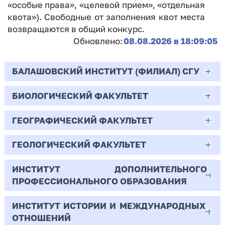
«особые права», «целевой прием», «отдельная
квота»). Свободные от заполнения квот места
возвращаются в общий конкурс.
Обновлено:
08.08.2026 в 18:09:05
БАЛАШОВСКИЙ ИНСТИТУТ (ФИЛИАЛ) СГУ
БИОЛОГИЧЕСКИЙ ФАКУЛЬТЕТ
44.03.02
Психолого-педагогическое образование
ГЕОГРАФИЧЕСКИЙ ФАКУЛЬТЕТ
06.03.01
Очная | Бакалавр
Биология
ГЕОЛОГИЧЕСКИЙ ФАКУЛЬТЕТ
05.03.02
Всего бюджетных мест - 10
Очная | Бакалавр
География
ИНСТИТУТ ДОПОЛНИТЕЛЬНОГО
05.03.01
ПРОФЕССИОНАЛЬНОГО ОБРАЗОВАНИЯ
Всего бюджетных мест - 50
Бюджет/
Профиль: Практическая
Очная | Бакалавр
Геология
Общие места
психология образования
ИНСТИТУТ ИСТОРИИ И МЕЖДУНАРОДНЫХ
38.03.02
Всего бюджетных мест - 15
Бюджет/Общие места
Очная | Бакалавр
ОТНОШЕНИЙ
8