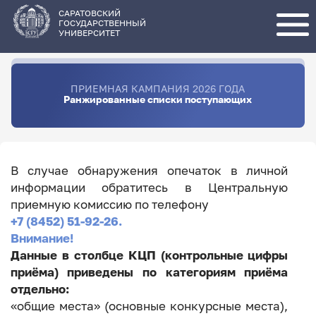
Перейти
к
основному
САРАТОВСКИЙ
содержанию
ГОСУДАРСТВЕННЫЙ
УНИВЕРСИТЕТ
ПРИЕМНАЯ КАМПАНИЯ 2026 ГОДА
Ранжированные списки поступающих
В случае обнаружения опечаток в личной
информации обратитесь в Центральную
приемную комиссию по телефону
+7 (8452) 51-92-26.
Внимание!
Данные в столбце КЦП (контрольные цифры
приёма) приведены по категориям приёма
отдельно:
«общие места» (основные конкурсные места),