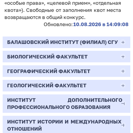
«особые права», «целевой прием», «отдельная
квота»). Свободные от заполнения квот места
возвращаются в общий конкурс.
Обновлено:
10.08.2026 в 14:09:08
БАЛАШОВСКИЙ ИНСТИТУТ (ФИЛИАЛ) СГУ
БИОЛОГИЧЕСКИЙ ФАКУЛЬТЕТ
44.03.02
Психолого-педагогическое образование
ГЕОГРАФИЧЕСКИЙ ФАКУЛЬТЕТ
06.03.01
Очная | Бакалавр
Биология
ГЕОЛОГИЧЕСКИЙ ФАКУЛЬТЕТ
05.03.02
Всего бюджетных мест - 10
Очная | Бакалавр
География
ИНСТИТУТ ДОПОЛНИТЕЛЬНОГО
05.03.01
ПРОФЕССИОНАЛЬНОГО ОБРАЗОВАНИЯ
Всего бюджетных мест - 50
Бюджет/
Профиль: Практическая
Очная | Бакалавр
Геология
Общие места
психология образования
ИНСТИТУТ ИСТОРИИ И МЕЖДУНАРОДНЫХ
38.03.02
Всего бюджетных мест - 15
Бюджет/Общие места
Очная | Бакалавр
ОТНОШЕНИЙ
8