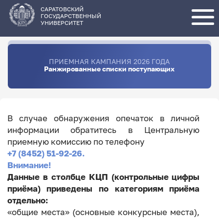
Перейти
к
основному
САРАТОВСКИЙ
содержанию
ГОСУДАРСТВЕННЫЙ
УНИВЕРСИТЕТ
ПРИЕМНАЯ КАМПАНИЯ 2026 ГОДА
Ранжированные списки поступающих
В случае обнаружения опечаток в личной
информации обратитесь в Центральную
приемную комиссию по телефону
+7 (8452) 51-92-26.
Внимание!
Данные в столбце КЦП (контрольные цифры
приёма) приведены по категориям приёма
отдельно:
«общие места» (основные конкурсные места),