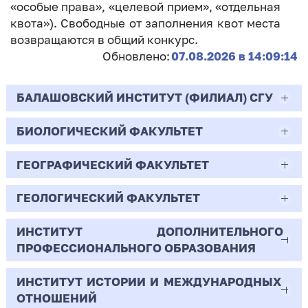
«особые права», «целевой прием», «отдельная
квота»). Свободные от заполнения квот места
возвращаются в общий конкурс.
Обновлено:
07.08.2026 в 14:09:14
БАЛАШОВСКИЙ ИНСТИТУТ (ФИЛИАЛ) СГУ
БИОЛОГИЧЕСКИЙ ФАКУЛЬТЕТ
44.03.02
Психолого-педагогическое образование
ГЕОГРАФИЧЕСКИЙ ФАКУЛЬТЕТ
06.03.01
Очная | Бакалавр
Биология
ГЕОЛОГИЧЕСКИЙ ФАКУЛЬТЕТ
05.03.02
Всего бюджетных мест - 10
Очная | Бакалавр
География
ИНСТИТУТ ДОПОЛНИТЕЛЬНОГО
05.03.01
ПРОФЕССИОНАЛЬНОГО ОБРАЗОВАНИЯ
Всего бюджетных мест - 50
Бюджет/
Профиль: Практическая
Очная | Бакалавр
Геология
Общие места
психология образования
ИНСТИТУТ ИСТОРИИ И МЕЖДУНАРОДНЫХ
38.03.02
Всего бюджетных мест - 15
Бюджет/Общие места
Очная | Бакалавр
ОТНОШЕНИЙ
8