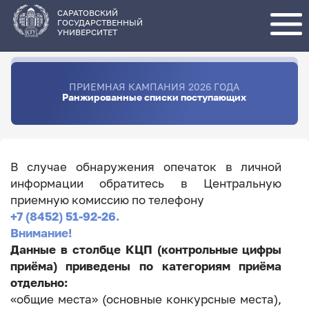
Перейти
к
основному
САРАТОВСКИЙ
содержанию
ГОСУДАРСТВЕННЫЙ
УНИВЕРСИТЕТ
ПРИЕМНАЯ КАМПАНИЯ 2026 ГОДА
Ранжированные списки поступающих
В случае обнаружения опечаток в личной
информации обратитесь в Центральную
приемную комиссию по телефону
+7 (8452) 51-92-26.
Внимание!
Данные в столбце КЦП (контрольные цифры
приёма) приведены по категориям приёма
отдельно:
«общие места» (основные конкурсные места),