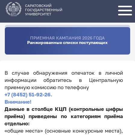
Перейти
к
основному
САРАТОВСКИЙ
содержанию
ГОСУДАРСТВЕННЫЙ
УНИВЕРСИТЕТ
ПРИЕМНАЯ КАМПАНИЯ 2026 ГОДА
Ранжированные списки поступающих
В случае обнаружения опечаток в личной
информации обратитесь в Центральную
приемную комиссию по телефону
+7 (8452) 51-92-26.
Внимание!
Данные в столбце КЦП (контрольные цифры
приёма) приведены по категориям приёма
отдельно:
«общие места» (основные конкурсные места),