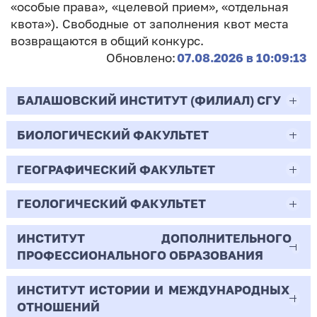
«особые права», «целевой прием», «отдельная
квота»). Свободные от заполнения квот места
возвращаются в общий конкурс.
Обновлено:
07.08.2026 в 10:09:13
БАЛАШОВСКИЙ ИНСТИТУТ (ФИЛИАЛ) СГУ
БИОЛОГИЧЕСКИЙ ФАКУЛЬТЕТ
44.03.02
Психолого-педагогическое образование
ГЕОГРАФИЧЕСКИЙ ФАКУЛЬТЕТ
06.03.01
Очная | Бакалавр
Биология
ГЕОЛОГИЧЕСКИЙ ФАКУЛЬТЕТ
05.03.02
Всего бюджетных мест - 10
Очная | Бакалавр
География
ИНСТИТУТ ДОПОЛНИТЕЛЬНОГО
05.03.01
ПРОФЕССИОНАЛЬНОГО ОБРАЗОВАНИЯ
Всего бюджетных мест - 50
Бюджет/
Профиль: Практическая
Очная | Бакалавр
Геология
Общие места
психология образования
ИНСТИТУТ ИСТОРИИ И МЕЖДУНАРОДНЫХ
38.03.02
Всего бюджетных мест - 15
Бюджет/Общие места
Очная | Бакалавр
ОТНОШЕНИЙ
8