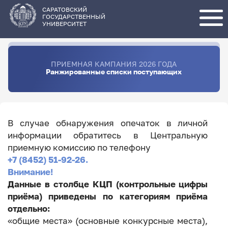
Перейти
к
основному
САРАТОВСКИЙ
содержанию
ГОСУДАРСТВЕННЫЙ
УНИВЕРСИТЕТ
ПРИЕМНАЯ КАМПАНИЯ 2026 ГОДА
Ранжированные списки поступающих
В случае обнаружения опечаток в личной
информации обратитесь в Центральную
приемную комиссию по телефону
+7 (8452) 51-92-26.
Внимание!
Данные в столбце КЦП (контрольные цифры
приёма) приведены по категориям приёма
отдельно:
«общие места» (основные конкурсные места),