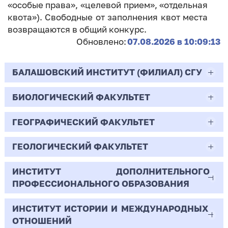
«особые права», «целевой прием», «отдельная
квота»). Свободные от заполнения квот места
возвращаются в общий конкурс.
Обновлено:
07.08.2026 в 10:09:13
БАЛАШОВСКИЙ ИНСТИТУТ (ФИЛИАЛ) СГУ
БИОЛОГИЧЕСКИЙ ФАКУЛЬТЕТ
44.03.02
Психолого-педагогическое образование
ГЕОГРАФИЧЕСКИЙ ФАКУЛЬТЕТ
06.03.01
Очная | Бакалавр
Биология
ГЕОЛОГИЧЕСКИЙ ФАКУЛЬТЕТ
05.03.02
Всего бюджетных мест - 10
Очная | Бакалавр
География
ИНСТИТУТ ДОПОЛНИТЕЛЬНОГО
05.03.01
ПРОФЕССИОНАЛЬНОГО ОБРАЗОВАНИЯ
Всего бюджетных мест - 50
Бюджет/
Профиль: Практическая
Очная | Бакалавр
Геология
Общие места
психология образования
ИНСТИТУТ ИСТОРИИ И МЕЖДУНАРОДНЫХ
38.03.02
Всего бюджетных мест - 15
Бюджет/Общие места
Очная | Бакалавр
ОТНОШЕНИЙ
8