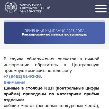
Перейти
к
основному
САРАТОВСКИЙ
содержанию
ГОСУДАРСТВЕННЫЙ
УНИВЕРСИТЕТ
ПРИЕМНАЯ КАМПАНИЯ 2026 ГОДА
Ранжированные списки поступающих
В случае обнаружения опечаток в личной
информации обратитесь в Центральную
приемную комиссию по телефону
+7 (8452) 51-92-26.
Внимание!
Данные в столбце КЦП (контрольные цифры
приёма) приведены по категориям приёма
отдельно:
«общие места» (основные конкурсные места),