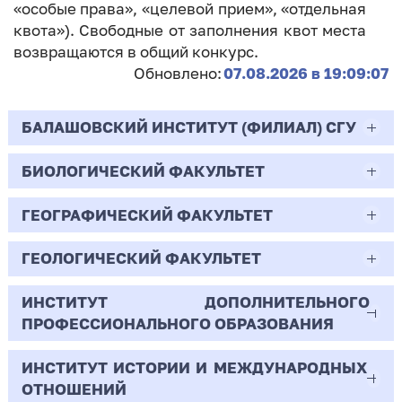
«особые права», «целевой прием», «отдельная
квота»). Свободные от заполнения квот места
возвращаются в общий конкурс.
Обновлено:
07.08.2026 в 19:09:07
БАЛАШОВСКИЙ ИНСТИТУТ (ФИЛИАЛ) СГУ
БИОЛОГИЧЕСКИЙ ФАКУЛЬТЕТ
44.03.02
Психолого-педагогическое образование
ГЕОГРАФИЧЕСКИЙ ФАКУЛЬТЕТ
06.03.01
Очная | Бакалавр
Биология
ГЕОЛОГИЧЕСКИЙ ФАКУЛЬТЕТ
05.03.02
Всего бюджетных мест - 10
Очная | Бакалавр
География
ИНСТИТУТ ДОПОЛНИТЕЛЬНОГО
05.03.01
ПРОФЕССИОНАЛЬНОГО ОБРАЗОВАНИЯ
Всего бюджетных мест - 50
Бюджет/
Профиль: Практическая
Очная | Бакалавр
Геология
Общие места
психология образования
ИНСТИТУТ ИСТОРИИ И МЕЖДУНАРОДНЫХ
38.03.02
Всего бюджетных мест - 15
Бюджет/Общие места
Очная | Бакалавр
ОТНОШЕНИЙ
8