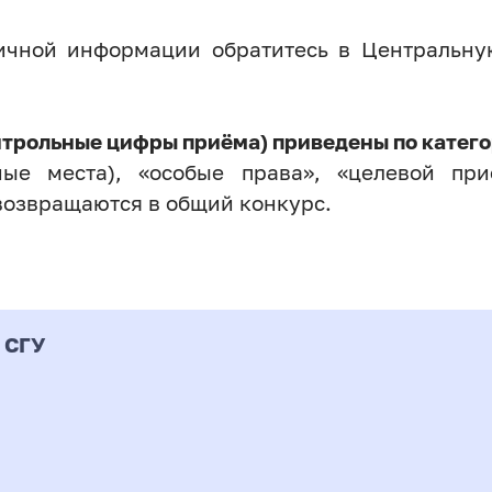
личной информации обратитесь в Центральн
нтрольные цифры приёма) приведены по катего
ые места), «особые права», «целевой прие
возвращаются в общий конкурс.
 СГУ
Форма
альность
К
подготовки