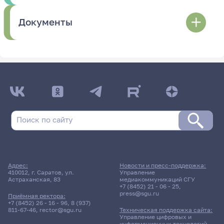
Документы
Адрес:
Новости и пресс-поддержка:
410012, г. Саратов, ул.
Управление
Астраханская, 83
медиакоммуникаций СГУ
+7 (8452) 21 - 06 - 25
,
press@sgu.ru
Приёмная ректора:
+7 (8452) 26 - 16 - 96
,
8 (937)
811-67-46
,
rector@sgu.ru
Техническая поддержка сайта:
Управление цифровых и
информационных технологий