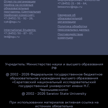
Отдел по организации
+7 (8452) 21 - 06 - 64
,
приёма на основные
bessonov@sgu.ru
образовательные
программы (Центральная
приёмная комиссия):
Сведения об
+7 (8452) 51 - 92 - 26
,
образовательной
cpk@sgu.ru
организации
Политика обработки
персональных данных
International Students:
+7 (8452) 50 - 87 - 07
,
Противодействие
ied@sgu.ru
коррупции
Учредитель:
Министерство науки и высшего образования
РФ
@ 2002 - 2026 Федеральное государственное бюджетное
образовательное учреждение высшего образования
«Саратовский национальный исследовательский
государственный университет имени Н.Г.
Чернышевского»
@ 2002 - 2026 Saratov State University
При использовании материалов активная ссылка на
источник обязательна