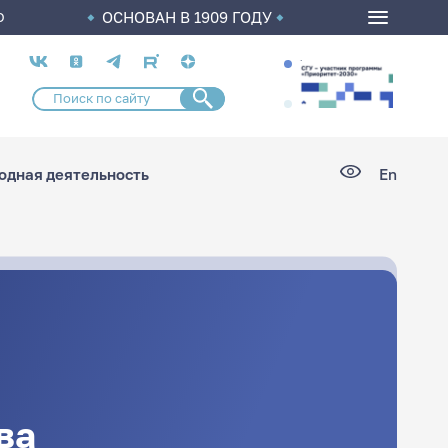
ОСНОВАН В 1909 ГОДУ
О
Социальные
сети
дная деятельность
En
ва