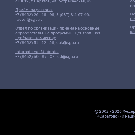
410012, г. Саратов, ул. Астраханская, 83
об
ор
Приёмная ректора:
По
+7 (8452) 26 - 16 - 96
,
8 (937) 811-67-46
,
пе
rector@sgu.ru
Пр
Отдел по организации приёма на основные
ко
образовательные программы (Центральная
приёмная комиссия):
+7 (8452) 51 - 92 - 26
,
cpk@sgu.ru
International Students:
+7 (8452) 50 - 87 - 07
,
ied@sgu.ru
@ 2002 - 2026 Феде
«Саратовский наци
Пр