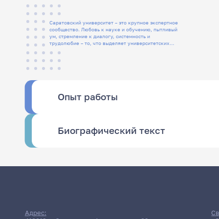
Саратовский университет – это крупное экспертное
сообщество. Любовь к науке и обучению, пытливый
ум, стремление к диалогу, системность и
трудолюбие – то, что выделяет университетских
людей
Опыт работы
Биографический текст
Адрес:
Св