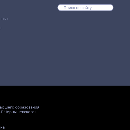
нных
u
высшего образования
.Г. Чернышевского»
ьна