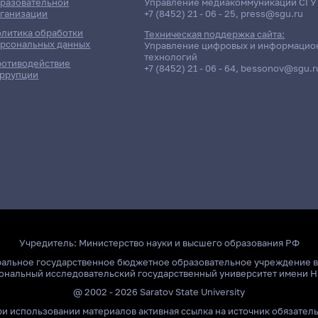
разовательной
Управление медиакоммуникаций СГУ
ганизации
+7 (8452) 21 - 06 - 25
,
press@sgu.ru
литика обработки
Техническая поддержка сайта:
рсональных данных
Управление цифровых и информацио
технологий
отиводействие
+7 (8452) 21 - 06 - 64
,
bessonov@sgu.r
ррупции
Учредитель:
Министерство науки и высшего образования РФ
ральное государственное бюджетное образовательное учреждение 
ональный исследовательский государственный университет имени Н
@ 2002 - 2026 Saratov State University
и использовании материалов активная ссылка на источник обязател