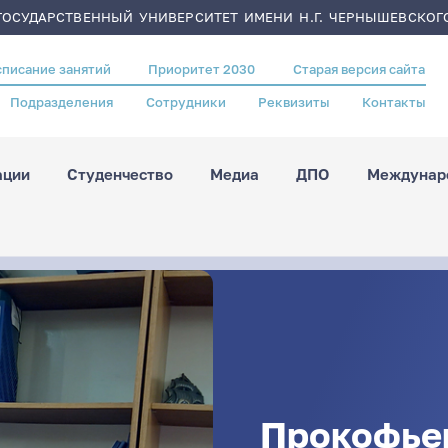
ОСУДАРСТВЕННЫЙ УНИВЕРСИТЕТ ИМЕНИ Н.Г. ЧЕРНЫШЕВСКОГ
списание занятий
Приоритет 2030
Старая версия сайта
Подразделения
Сотрудники
Реквизиты
Контакты
ации
Студенчество
Медиа
ДПО
Междунаро
Прокофье