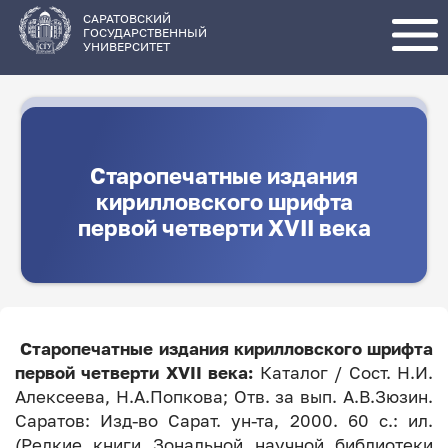
Перейти
к
основному
САРАТОВСКИЙ
содержанию
ГОСУДАРСТВЕННЫЙ
УНИВЕРСИТЕТ
Старопечатные издания
кирилловского шрифта
первой четверти ХVII века
Старопечатные издания кирилловского шрифта
первой четверти ХVII века:
Каталог / Сост. Н.И.
Алексеева, Н.А.Попкова; Отв. за вып. А.В.Зюзин.
Саратов: Изд-во Сарат. ун-та, 2000. 60 с.: ил.
(Редкие книги Зональной научной библиотеки