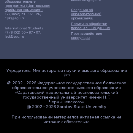
образовательные
программы (Центральная
приёмная комиссия):
Сведения об
+7 (8452) 51 - 92 - 26
,
образовательной
cpk@sgu.ru
организации
Политика обработки
персональных данных
International Students:
+7 (8452) 50 - 87 - 07
,
Противодействие
ied@sgu.ru
коррупции
Учредитель:
Министерство науки и высшего образования
РФ
@ 2002 - 2026 Федеральное государственное бюджетное
образовательное учреждение высшего образования
«Саратовский национальный исследовательский
государственный университет имени Н.Г.
Чернышевского»
@ 2002 - 2026 Saratov State University
При использовании материалов активная ссылка на
источник обязательна