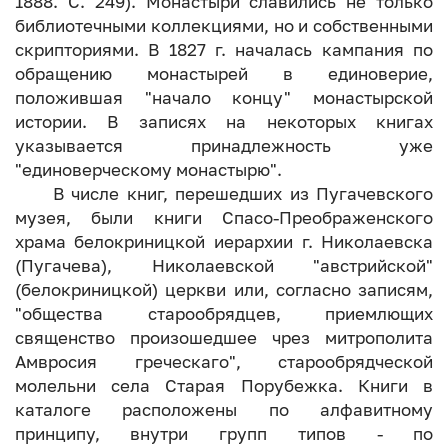
1888. С. 249). Монастыри славились не только
библиотечными коллекциями, но и собственными
скрипториями. В 1827 г. началась кампания по
обращению монастырей в единоверие,
положившая "начало концу" монастырской
истории. В записях на некоторых книгах
указывается принадлежность уже
"единоверческому монастырю".
В числе книг, перешедших из Пугачевского
музея, были книги Спасо-Преображенского
храма белокриницкой иерархии г. Николаевска
(Пугачева), Николаевской "австрийской"
(белокриницкой) церкви или, согласно записям,
"общества старообрядцев, приемлющих
священство произошедшее чрез митрополита
Амвросия греческаго", старообрядческой
молельни села Старая Порубежка. Книги в
каталоге расположены по алфавитному
принципу, внутри групп типов - по