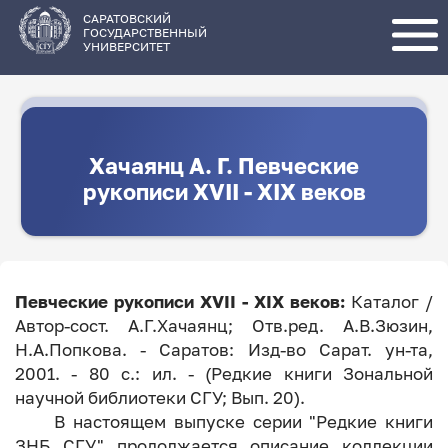
Перейти
к
основному
САРАТОВСКИЙ
содержанию
ГОСУДАРСТВЕННЫЙ
УНИВЕРСИТЕТ
Хачаянц А. Г. Певческие
рукописи XVII - XIX веков
Певческие рукописи XVII - XIX веков:
Каталог /
Автор-сост. А.Г.Хачаянц; Отв.ред. А.В.Зюзин,
Н.А.Попкова. - Саратов: Изд-во Сарат. ун-та,
2001. - 80 с.: ил. - (Редкие книги Зональной
научной библиотеки СГУ; Вып. 20).
В настоящем выпуске серии "Редкие книги
ЗНБ СГУ" продолжается описание коллекции