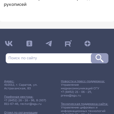
рукописей
Адрес:
Новости и пресс-поддержка:
410012, г. Саратов, ул.
Управление
Астраханская, 83
медиакоммуникаций СГУ
+7 (8452) 21 - 06 - 25
,
press@sgu.ru
Приёмная ректора:
+7 (8452) 26 - 16 - 96
,
8 (937)
811-67-46
,
rector@sgu.ru
Техническая поддержка сайта:
Управление цифровых и
информационных технологий
Отдел по организации