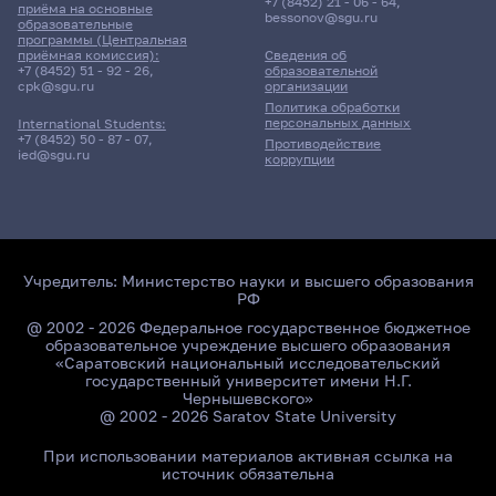
+7 (8452) 21 - 06 - 64
,
приёма на основные
bessonov@sgu.ru
образовательные
программы (Центральная
приёмная комиссия):
Сведения об
+7 (8452) 51 - 92 - 26
,
образовательной
cpk@sgu.ru
организации
Политика обработки
персональных данных
International Students:
+7 (8452) 50 - 87 - 07
,
Противодействие
ied@sgu.ru
коррупции
Учредитель:
Министерство науки и высшего образования
РФ
@ 2002 - 2026 Федеральное государственное бюджетное
образовательное учреждение высшего образования
«Саратовский национальный исследовательский
государственный университет имени Н.Г.
Чернышевского»
@ 2002 - 2026 Saratov State University
При использовании материалов активная ссылка на
источник обязательна