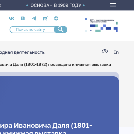
ОСНОВАН В 1909 ГОДУ
О
Социальные
сети
дная деятельность
En
вича Даля (1801-1872) посвящена книжная выставка
ра Ивановича Даля (1801-
а книжная выставка