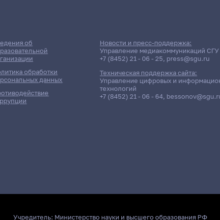
едения об
Новости и пресс-поддержка:
разовательной
Управление медиакоммуникаций СГУ
ганизации
+7 (8452) 21 - 06 - 25
,
press@sgu.ru
литика обработки
Техническая поддержка сайта:
рсональных данных
Управление цифровых и информацио
технологий
отиводействие
+7 (8452) 21 - 06 - 64
,
bessonov@sgu.r
ррупции
Учредитель:
Министерство науки и высшего образования РФ