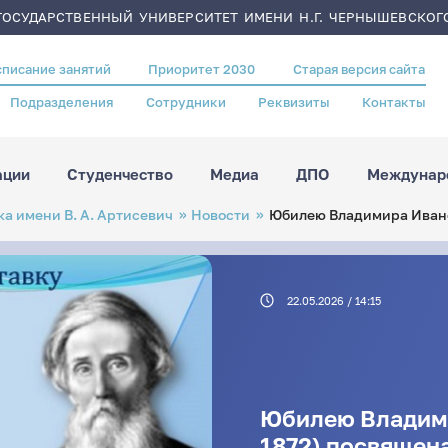
ОСУДАРСТВЕННЫЙ УНИВЕРСИТЕТ ИМЕНИ Н.Г. ЧЕРНЫШЕВСКОГ
списание занятий
Приоритет 2030
Старая версия сайта
Подразделения
Сотрудники
Реквизиты
Контакты
ации
Студенчество
Медиа
ДПО
Междунаро
а имени В. А. Артисевич
Новости
Юбилею Владимира Ивано
22.05.2026 / 14:15
Юбилею Владими
1872) посвящен