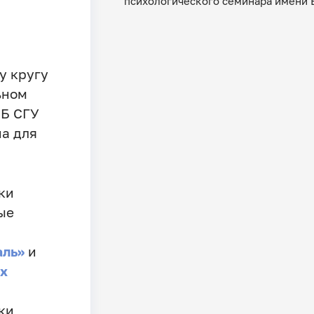
психологического семинара имени Е
у кругу
ьном
НБ СГУ
на для
ки
ые
аль»
и
ях
ки