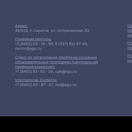
Адрес:
Св
410012, г. Саратов, ул. Астраханская, 83
об
ор
Приёмная ректора:
По
+7 (8452) 26 - 16 - 96
,
8 (937) 811-67-46
,
пе
rector@sgu.ru
Пр
Отдел по организации приёма на основные
ко
образовательные программы (Центральная
приёмная комиссия):
+7 (8452) 51 - 92 - 26
,
cpk@sgu.ru
International Students:
+7 (8452) 50 - 87 - 07
,
ied@sgu.ru