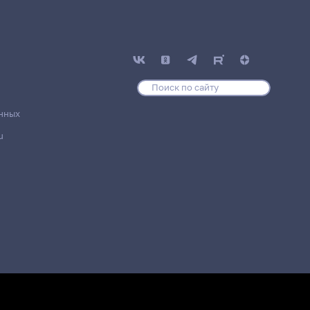
нных
u