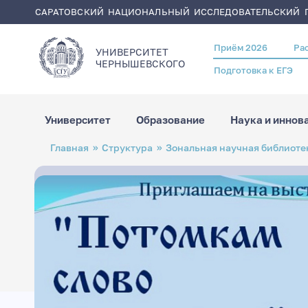
САРАТОВСКИЙ НАЦИОНАЛЬНЫЙ ИССЛЕДОВАТЕЛЬСКИЙ Г
Приём 2026
Ра
Header
УНИВЕРСИТЕТ
menu
ЧЕРНЫШЕВСКОГO
Подготовка к ЕГЭ
Университет
Образование
Наука и иннов
Перейти
Строка
Главная
Структура
Зональная научная библиотек
к
навигации
основному
содержанию