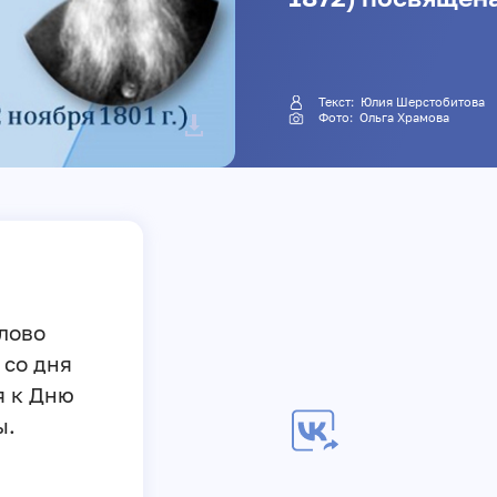
Текст:
Юлия Шерстобитова
Фото:
Ольга Храмова
лово
 со дня
я к Дню
ы.