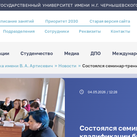
ОСУДАРСТВЕННЫЙ УНИВЕРСИТЕТ ИМЕНИ Н.Г. ЧЕРНЫШЕВСКОГ
списание занятий
Приоритет 2030
Старая версия сайта
Подразделения
Сотрудники
Реквизиты
Контакты
ации
Студенчество
Медиа
ДПО
Междунаро
а имени В. А. Артисевич
Новости
Состоялся семинар-трен
04.05.2026 / 12:28
Состоялся семи
квалификации б