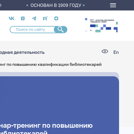
ОСНОВАН В 1909 ГОДУ
О
Социальные
сети
дная деятельность
En
инг по повышению квалификации библиотекарей
нар-тренинг по повышению
иблиотекарей