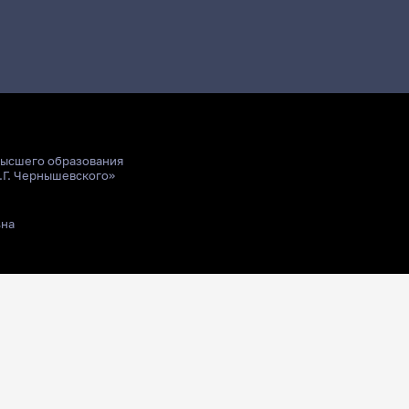
высшего образования
.Г. Чернышевского»
ьна