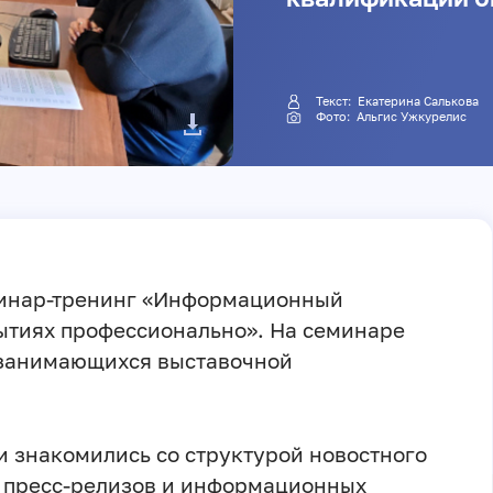
Текст:
Екатерина Салькова
Фото:
Альгис Ужкурелис
минар-тренинг «Информационный
ытиях профессионально». На семинаре
 занимающихся выставочной
и знакомились со структурой новостного
в пресс-релизов и информационных