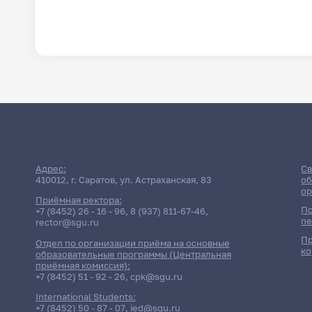
Адрес:
Св
410012, г. Саратов, ул. Астраханская, 83
об
ор
Приёмная ректора:
По
+7 (8452) 26 - 16 - 96
,
8 (937) 811-67-46
,
пе
rector@sgu.ru
Пр
Отдел по организации приёма на основные
ко
образовательные программы (Центральная
приёмная комиссия):
+7 (8452) 51 - 92 - 26
,
cpk@sgu.ru
International Students:
+7 (8452) 50 - 87 - 07
,
ied@sgu.ru