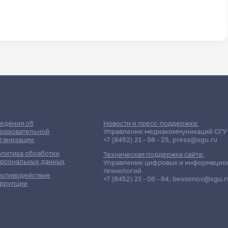
едения об
Новости и пресс-поддержка:
разовательной
Управление медиакоммуникаций СГУ
ганизации
+7 (8452) 21 - 06 - 25
,
press@sgu.ru
литика обработки
Техническая поддержка сайта:
рсональных данных
Управление цифровых и информацио
технологий
отиводействие
+7 (8452) 21 - 06 - 64
,
bessonov@sgu.r
ррупции