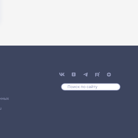
нных
u