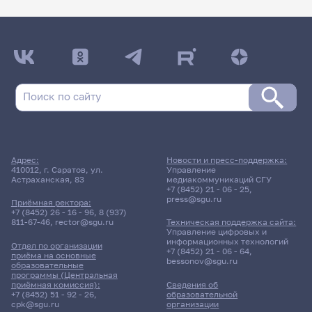
Адрес:
Новости и пресс-поддержка:
410012, г. Саратов, ул.
Управление
Астраханская, 83
медиакоммуникаций СГУ
+7 (8452) 21 - 06 - 25
,
press@sgu.ru
Приёмная ректора:
+7 (8452) 26 - 16 - 96
,
8 (937)
811-67-46
,
rector@sgu.ru
Техническая поддержка сайта:
Управление цифровых и
информационных технологий
Отдел по организации
+7 (8452) 21 - 06 - 64
,
приёма на основные
bessonov@sgu.ru
образовательные
программы (Центральная
приёмная комиссия):
Сведения об
+7 (8452) 51 - 92 - 26
,
образовательной
cpk@sgu.ru
организации