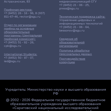
Астраханская, 83
медиакоммуникаций СГУ
+7 (8452) 21 - 06 - 25
,
press@sgu.ru
Приёмная ректора:
+7 (8452) 26 - 16 - 96
,
8 (937)
811-67-46
,
rector@sgu.ru
Техническая поддержка сайта:
Управление цифровых и
информационных технологий
Отдел по организации
+7 (8452) 21 - 06 - 64
,
приёма на основные
bessonov@sgu.ru
образовательные
программы (Центральная
приёмная комиссия):
Сведения об
+7 (8452) 51 - 92 - 26
,
образовательной
cpk@sgu.ru
организации
Политика обработки
персональных данных
International Students:
+7 (8452) 50 - 87 - 07
,
Противодействие
ied@sgu.ru
коррупции
Учредитель:
Министерство науки и высшего образования
РФ
@ 2002 - 2026 Федеральное государственное бюджетное
образовательное учреждение высшего образования
«Саратовский национальный исследовательский