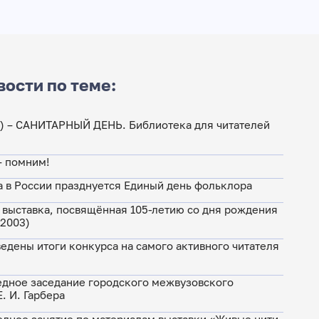
вости по теме:
а) – САНИТАРНЫЙ ДЕНЬ. Библиотека для читателей
— помним!
а в России празднуется Единый день фольклора
 выставка, посвящённая 105-летию со дня рождения
–2003)
едены итоги конкурса на самого активного читателя
едное заседание городского межвузовского
. И. Гарбера
едное занятие по материалам выставки «Живые нити