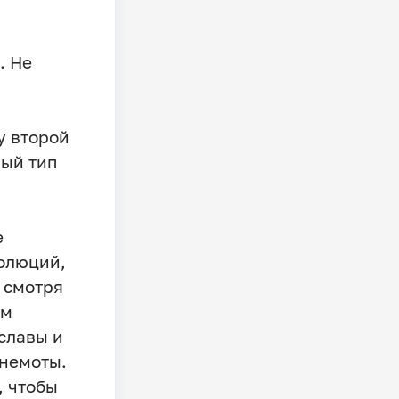
. Не
у второй
вый тип
е
волюций,
е смотря
ом
 славы и
 немоты.
, чтобы