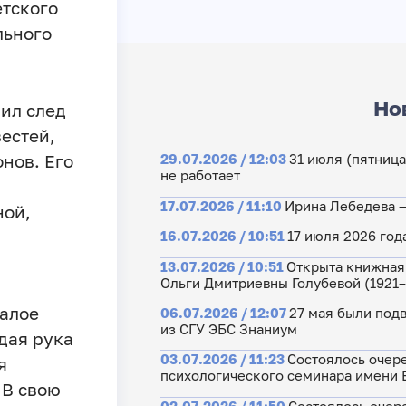
етского
льного
Но
ил след
вестей,
нов. Его
29.07.2026 / 12:03
31 июля (пятниц
не работает
17.07.2026 / 11:10
Ирина Лебедева 
ной,
16.07.2026 / 10:51
17 июля 2026 год
13.07.2026 / 10:51
Открыта книжная
Ольги Дмитриевны Голубевой (1921
малое
06.07.2026 / 12:07
27 мая были подв
из СГУ ЭБС Знаниум
дая рука
03.07.2026 / 11:23
Состоялось очер
я
психологического семинара имени Е
. В свою
02.07.2026 / 11:50
Состоялось очер