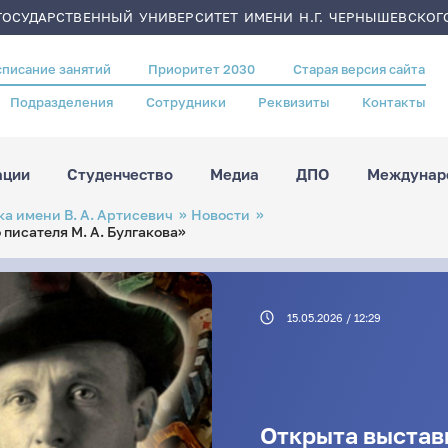
ОСУДАРСТВЕННЫЙ УНИВЕРСИТЕТ ИМЕНИ Н.Г. ЧЕРНЫШЕВСКОГ
списание занятий
Приоритет 2030
Старая версия сайта
Подразделения
Сотрудники
Реквизиты
Контакты
ации
Студенчество
Медиа
ДПО
Междунаро
а имени В. А. Артисевич
Новости
 писателя М. А. Булгакова»
15.05.2026 / 12:29
Открыта выставк