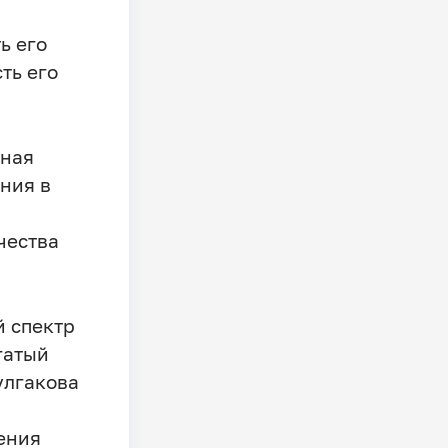
ь его
ть его
дная
ния в
чества
й спектр
гатый
улгакова
ения