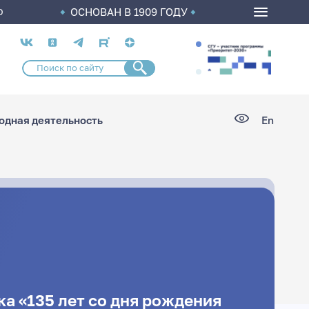
ОСНОВАН В 1909 ГОДУ
О
Социальные
сети
дная деятельность
En
а «135 лет со дня рождения