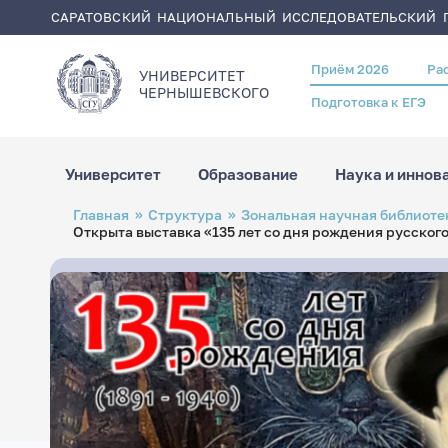
САРАТОВСКИЙ НАЦИОНАЛЬНЫЙ ИССЛЕДОВАТЕЛЬСКИЙ Г
Приём 2026
Ра
Header
УНИВЕРСИТЕТ
menu
ЧЕРНЫШЕВСКОГO
Подготовка к ЕГЭ
Университет
Образование
Наука и иннов
Перейти
Строка
Главная
Структура
Зональная научная библиотек
к
навигации
Открыта выставка «135 лет со дня рождения русского
основному
содержанию