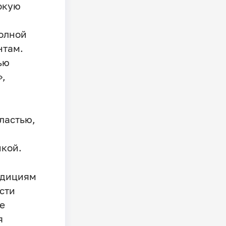
окую
олной
нтам.
ью
»,
ластью,
икой.
адициям
сти
е
я