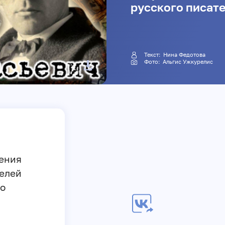
русского писате
Текст:
Нина Федотова
Фото:
Альгис Ужкурелис
дения
телей
го