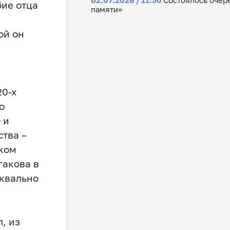
бие отца
памяти»
ой он
20-х
о
 и
ства –
ском
гакова в
уквально
, из