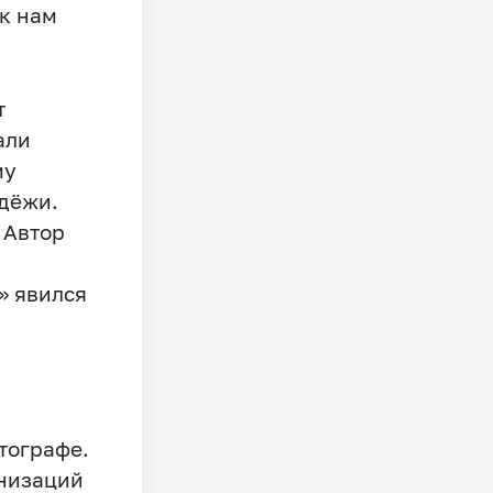
 к нам
т
али
му
дёжи.
 Автор
» явился
тографе.
анизаций