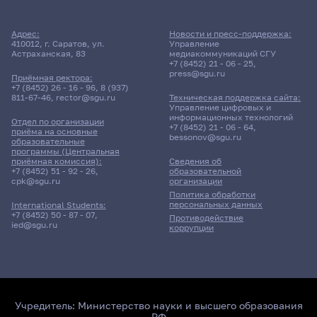
Адрес:
Новости и пресс-поддержка:
410012, г. Саратов, ул.
Управление
Астраханская, 83
медиакоммуникаций СГУ
+7 (8452) 21 - 06 - 25
,
press@sgu.ru
Приёмная ректора:
+7 (8452) 26 - 16 - 96
,
8 (937)
811-67-46
,
rector@sgu.ru
Техническая поддержка сайта:
Управление цифровых и
информационных технологий
Отдел по организации
+7 (8452) 21 - 06 - 64
,
приёма на основные
bessonov@sgu.ru
образовательные
программы (Центральная
приёмная комиссия):
Сведения об
+7 (8452) 51 - 92 - 26
,
образовательной
cpk@sgu.ru
организации
Политика обработки
персональных данных
International Students:
+7 (8452) 50 - 87 - 07
,
Противодействие
ied@sgu.ru
коррупции
Учредитель:
Министерство науки и высшего образования
РФ