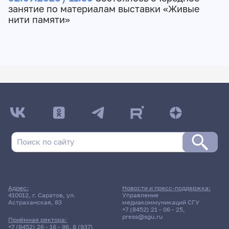
занятие по материалам выставки «Живые
нити памяти»
Адрес:
Новости и пресс-поддержка:
410012, г. Саратов, ул.
Управление
Астраханская, 83
медиакоммуникаций СГУ
+7 (8452) 21 - 06 - 25
,
press@sgu.ru
Приёмная ректора:
+7 (8452) 26 - 16 - 96
,
8 (937)