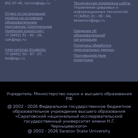
811-67-46
,
rector@sgu.ru
Техническая поддержка сайта:
Управление цифровых и
информационных технологий
Отдел по организации
+7 (8452) 21 - 06 - 64
,
приёма на основные
bessonov@sgu.ru
образовательные
программы (Центральная
приёмная комиссия):
Сведения об
+7 (8452) 51 - 92 - 26
,
образовательной
cpk@sgu.ru
организации
Политика обработки
персональных данных
International Students:
+7 (8452) 50 - 87 - 07
,
Противодействие
ied@sgu.ru
коррупции
Учредитель:
Министерство науки и высшего образования
РФ
@ 2002 - 2026 Федеральное государственное бюджетное
образовательное учреждение высшего образования
«Саратовский национальный исследовательский
государственный университет имени Н.Г.
Чернышевского»
@ 2002 - 2026 Saratov State University