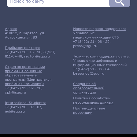
Адрес:
Новости и пресс-поддержка:
410012, г. Саратов, ул.
Управление
Астраханская, 83
медиакоммуникаций СГУ
+7 (8452) 21 - 06 - 25
,
press@sgu.ru
Приёмная ректора:
+7 (8452) 26 - 16 - 96
,
8 (937)
811-67-46
,
rector@sgu.ru
Техническая поддержка сайта:
Управление цифровых и
информационных технологий
Отдел по организации
+7 (8452) 21 - 06 - 64
,
приёма на основные
bessonov@sgu.ru
образовательные
программы (Центральная
приёмная комиссия):
Сведения об
+7 (8452) 51 - 92 - 26
,
образовательной
cpk@sgu.ru
организации
Политика обработки
персональных данных
International Students:
+7 (8452) 50 - 87 - 07
,
Противодействие
ied@sgu.ru
коррупции