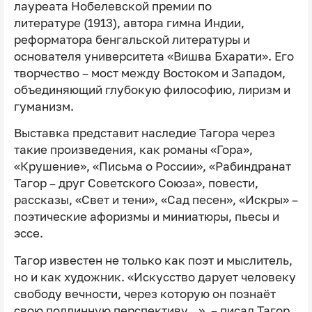
лауреата Нобелевской премии по
литературе (1913), автора гимна Индии,
реформатора бенгальской литературы и
основателя университета «Вишва Бхарати». Его
творчество – мост между Востоком и Западом,
объединяющий глубокую философию, лиризм и
гуманизм.
Выставка представит наследие Тагора через
такие произведения, как романы «Гора»,
«Крушение», «Письма о России», «Рабиндранат
Тагор – друг Советского Союза», повести,
рассказы, «Свет и тени», «Сад песен», «Искры» –
поэтические афоризмы и миниатюры, пьесы и
эссе.
Тагор известен не только как поэт и мыслитель,
но и как художник. «Искусство дарует человеку
свободу вечности, через которую он познаёт
свою подлинную перспективу…», – писал Тагор.