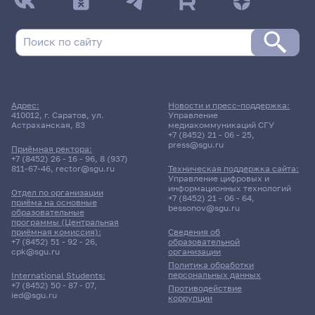
Адрес:
Новости и пресс-поддержка:
410012, г. Саратов, ул.
Управление
Астраханская, 83
медиакоммуникаций СГУ
+7 (8452) 21 - 06 - 25
,
press@sgu.ru
Приёмная ректора:
+7 (8452) 26 - 16 - 96
,
8 (937)
811-67-46
,
rector@sgu.ru
Техническая поддержка сайта:
Управление цифровых и
информационных технологий
Отдел по организации
+7 (8452) 21 - 06 - 64
,
приёма на основные
bessonov@sgu.ru
образовательные
программы (Центральная
приёмная комиссия):
Сведения об
+7 (8452) 51 - 92 - 26
,
образовательной
cpk@sgu.ru
организации
Политика обработки
персональных данных
International Students:
+7 (8452) 50 - 87 - 07
,
Противодействие
ied@sgu.ru
коррупции