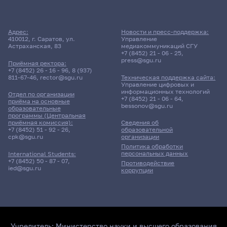
Адрес:
Новости и пресс-поддержка:
410012, г. Саратов, ул.
Управление
Астраханская, 83
медиакоммуникаций СГУ
+7 (8452) 21 - 06 - 25
,
press@sgu.ru
Приёмная ректора:
+7 (8452) 26 - 16 - 96
,
8 (937)
811-67-46
,
rector@sgu.ru
Техническая поддержка сайта:
Управление цифровых и
информационных технологий
Отдел по организации
+7 (8452) 21 - 06 - 64
,
приёма на основные
bessonov@sgu.ru
образовательные
программы (Центральная
приёмная комиссия):
Сведения об
+7 (8452) 51 - 92 - 26
,
образовательной
cpk@sgu.ru
организации
Политика обработки
персональных данных
International Students:
+7 (8452) 50 - 87 - 07
,
Противодействие
ied@sgu.ru
коррупции
Учредитель:
Министерство науки и высшего образования