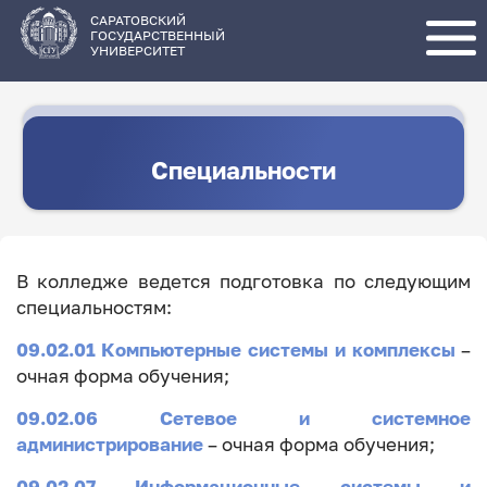
Перейти
к
основному
САРАТОВСКИЙ
содержанию
ГОСУДАРСТВЕННЫЙ
УНИВЕРСИТЕТ
Специальности
В колледже ведется подготовка по следующим
специальностям:
09.02.01 Компьютерные системы и комплексы
–
очная форма обучения;
09.02.06 Сетевое и системное
администрирование
– очная форма обучения;
09.02.07 Информационные системы и