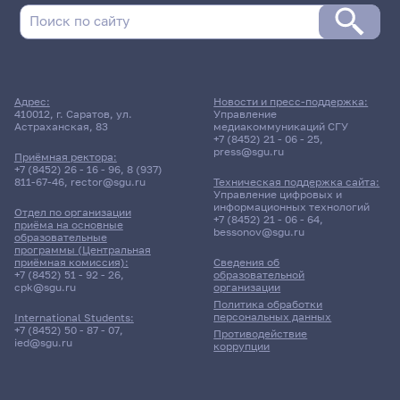
Адрес:
Новости и пресс-поддержка:
410012, г. Саратов, ул.
Управление
Астраханская, 83
медиакоммуникаций СГУ
+7 (8452) 21 - 06 - 25
,
press@sgu.ru
Приёмная ректора:
+7 (8452) 26 - 16 - 96
,
8 (937)
811-67-46
,
rector@sgu.ru
Техническая поддержка сайта:
Управление цифровых и
информационных технологий
Отдел по организации
+7 (8452) 21 - 06 - 64
,
приёма на основные
bessonov@sgu.ru
образовательные
программы (Центральная
приёмная комиссия):
Сведения об
+7 (8452) 51 - 92 - 26
,
образовательной
cpk@sgu.ru
организации
Политика обработки
персональных данных
International Students:
+7 (8452) 50 - 87 - 07
,
Противодействие
ied@sgu.ru
коррупции