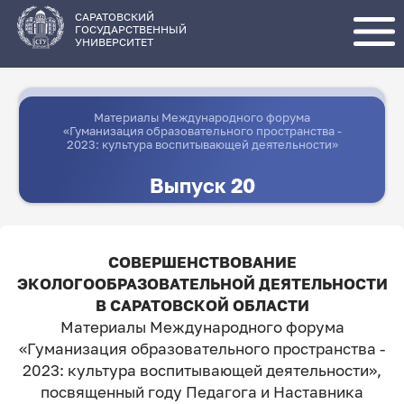
Перейти
к
основному
САРАТОВСКИЙ
содержанию
ГОСУДАРСТВЕННЫЙ
УНИВЕРСИТЕТ
Материалы Международного форума
«Гуманизация образовательного пространства -
2023: культура воспитывающей деятельности»
Выпуск 20
СОВЕРШЕНСТВОВАНИЕ
ЭКОЛОГООБРАЗОВАТЕЛЬНОЙ ДЕЯТЕЛЬНОСТИ
В САРАТОВСКОЙ ОБЛАСТИ
Материалы Международного форума
«Гуманизация образовательного пространства -
2023: культура воспитывающей деятельности»,
посвященный году Педагога и Наставника