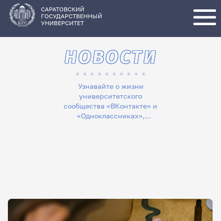
Перейти
к
основному
САРАТОВСКИЙ
содержанию
ГОСУДАРСТВЕННЫЙ
УНИВЕРСИТЕТ
НОВОСТИ
Узнавайте о жизни
университетского
сообщества «ВКонтакте» и
«Одноклассниках»,
следите за новостями в
«Телеграме», читайте
лонгриды в «Дзене»,
смотрите сюжеты на
«Rutube»