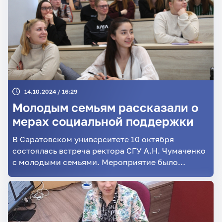
14.10.2024 / 16:29
Молодым семьям рассказали о
мерах социальной поддержки
В Саратовском университете 10 октября
состоялась встреча ректора СГУ А.Н. Чумаченко
с молодыми семьями. Мероприятие было
организовано в рамках Года семьи,
объявленного Президентом РФ В. В. Путиным. В
формате доверительной беседы участники
смогли обсудить существующие льготы,
программы и проекты для молодых семей.