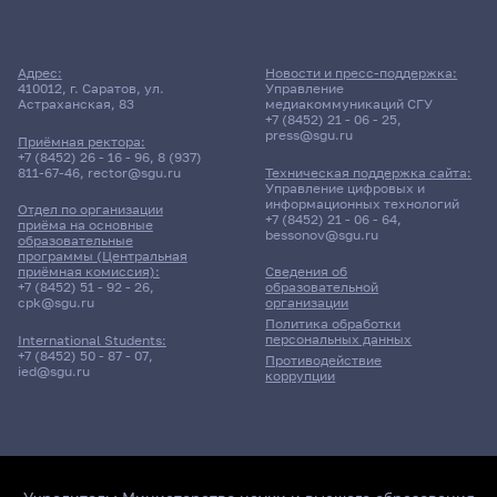
Адрес:
Новости и пресс-поддержка:
410012, г. Саратов, ул.
Управление
Астраханская, 83
медиакоммуникаций СГУ
+7 (8452) 21 - 06 - 25
,
press@sgu.ru
Приёмная ректора:
+7 (8452) 26 - 16 - 96
,
8 (937)
811-67-46
,
rector@sgu.ru
Техническая поддержка сайта:
Управление цифровых и
информационных технологий
Отдел по организации
+7 (8452) 21 - 06 - 64
,
приёма на основные
bessonov@sgu.ru
образовательные
программы (Центральная
приёмная комиссия):
Сведения об
+7 (8452) 51 - 92 - 26
,
образовательной
cpk@sgu.ru
организации
Политика обработки
персональных данных
International Students:
+7 (8452) 50 - 87 - 07
,
Противодействие
ied@sgu.ru
коррупции