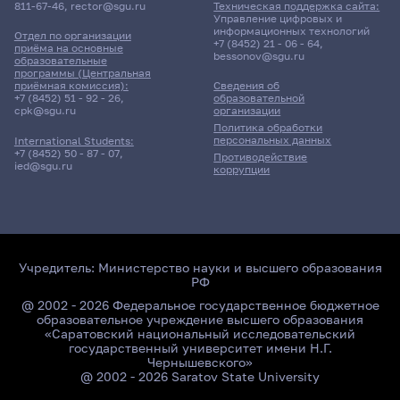
811-67-46
,
rector@sgu.ru
Техническая поддержка сайта:
Управление цифровых и
информационных технологий
Отдел по организации
+7 (8452) 21 - 06 - 64
,
приёма на основные
bessonov@sgu.ru
образовательные
программы (Центральная
приёмная комиссия):
Сведения об
+7 (8452) 51 - 92 - 26
,
образовательной
cpk@sgu.ru
организации
Политика обработки
персональных данных
International Students:
+7 (8452) 50 - 87 - 07
,
Противодействие
ied@sgu.ru
коррупции
Учредитель:
Министерство науки и высшего образования
РФ
@ 2002 - 2026 Федеральное государственное бюджетное
образовательное учреждение высшего образования
«Саратовский национальный исследовательский
государственный университет имени Н.Г.
Чернышевского»
@ 2002 - 2026 Saratov State University