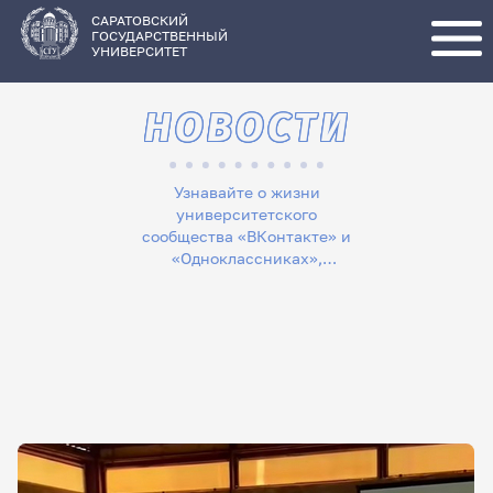
Перейти
к
основному
САРАТОВСКИЙ
содержанию
ГОСУДАРСТВЕННЫЙ
УНИВЕРСИТЕТ
НОВОСТИ
Узнавайте о жизни
университетского
сообщества «ВКонтакте» и
«Одноклассниках»,
следите за новостями в
«Телеграме», читайте
лонгриды в «Дзене»,
смотрите сюжеты на
«Rutube»