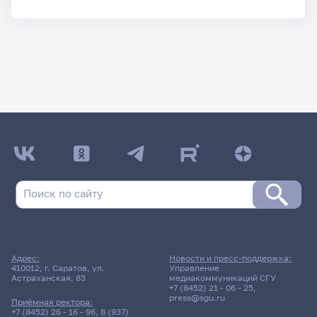
Адрес:
Новости и пресс-поддержка:
410012, г. Саратов, ул.
Управление
Астраханская, 83
медиакоммуникаций СГУ
+7 (8452) 21 - 06 - 25
,
press@sgu.ru
Приёмная ректора:
+7 (8452) 26 - 16 - 96
,
8 (937)