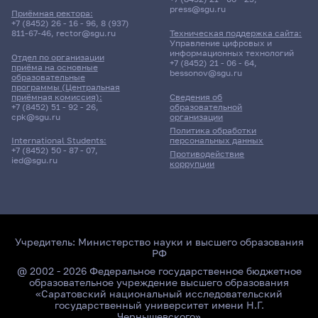
press@sgu.ru
Приёмная ректора:
+7 (8452) 26 - 16 - 96
,
8 (937)
811-67-46
,
rector@sgu.ru
Техническая поддержка сайта:
Управление цифровых и
информационных технологий
Отдел по организации
+7 (8452) 21 - 06 - 64
,
приёма на основные
bessonov@sgu.ru
образовательные
программы (Центральная
приёмная комиссия):
Сведения об
+7 (8452) 51 - 92 - 26
,
образовательной
cpk@sgu.ru
организации
Политика обработки
персональных данных
International Students:
+7 (8452) 50 - 87 - 07
,
Противодействие
ied@sgu.ru
коррупции
Учредитель:
Министерство науки и высшего образования
РФ
@ 2002 - 2026 Федеральное государственное бюджетное
образовательное учреждение высшего образования
«Саратовский национальный исследовательский
государственный университет имени Н.Г.
Чернышевского»