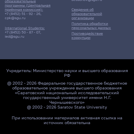
образовательные
программы (Центральная
приёмная комиссия):
Сведения об
+7 (8452) 51 - 92 - 26
,
образовательной
cpk@sgu.ru
организации
Политика обработки
персональных данных
International Students:
+7 (8452) 50 - 87 - 07
,
Противодействие
ied@sgu.ru
коррупции
Учредитель:
Министерство науки и высшего образования
РФ
@ 2002 - 2026 Федеральное государственное бюджетное
образовательное учреждение высшего образования
«Саратовский национальный исследовательский
государственный университет имени Н.Г.
Чернышевского»
@ 2002 - 2026 Saratov State University
При использовании материалов активная ссылка на
источник обязательна