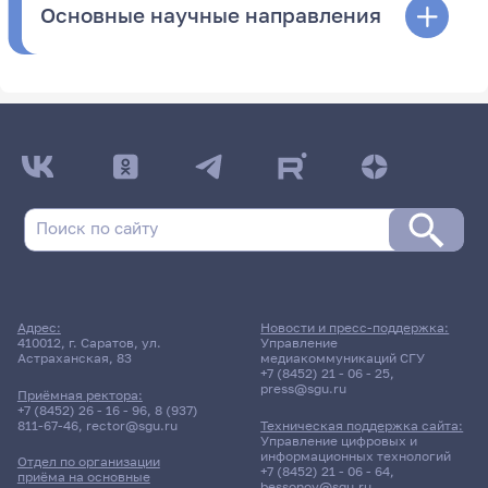
Основные научные направления
Адрес:
Новости и пресс-поддержка:
410012, г. Саратов, ул.
Управление
Астраханская, 83
медиакоммуникаций СГУ
+7 (8452) 21 - 06 - 25
,
press@sgu.ru
Приёмная ректора:
+7 (8452) 26 - 16 - 96
,
8 (937)
811-67-46
,
rector@sgu.ru
Техническая поддержка сайта:
Управление цифровых и
информационных технологий
Отдел по организации
+7 (8452) 21 - 06 - 64
,
приёма на основные
bessonov@sgu.ru