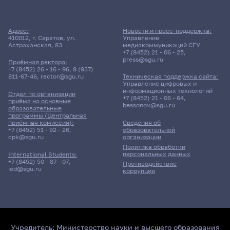
Адрес:
Новости и пресс-поддержка:
410012, г. Саратов, ул.
Управление
Астраханская, 83
медиакоммуникаций СГУ
+7 (8452) 21 - 06 - 25
,
press@sgu.ru
Приёмная ректора:
+7 (8452) 26 - 16 - 96
,
8 (937)
811-67-46
,
rector@sgu.ru
Техническая поддержка сайта:
Управление цифровых и
информационных технологий
Отдел по организации
+7 (8452) 21 - 06 - 64
,
приёма на основные
bessonov@sgu.ru
образовательные
программы (Центральная
приёмная комиссия):
Сведения об
+7 (8452) 51 - 92 - 26
,
образовательной
cpk@sgu.ru
организации
Политика обработки
персональных данных
International Students:
+7 (8452) 50 - 87 - 07
,
Противодействие
ied@sgu.ru
коррупции
Учредитель:
Министерство науки и высшего образования