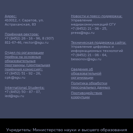
Адрес:
Новости и пресс-поддержка:
410012, г. Саратов, ул.
Управление
Астраханская, 83
медиакоммуникаций СГУ
+7 (8452) 21 - 06 - 25
,
press@sgu.ru
Приёмная ректора:
+7 (8452) 26 - 16 - 96
,
8 (937)
811-67-46
,
rector@sgu.ru
Техническая поддержка сайта:
Управление цифровых и
информационных технологий
Отдел по организации
+7 (8452) 21 - 06 - 64
,
приёма на основные
bessonov@sgu.ru
образовательные
программы (Центральная
приёмная комиссия):
Сведения об
+7 (8452) 51 - 92 - 26
,
образовательной
cpk@sgu.ru
организации
Политика обработки
персональных данных
International Students:
+7 (8452) 50 - 87 - 07
,
Противодействие
ied@sgu.ru
коррупции
Учредитель:
Министерство науки и высшего образования