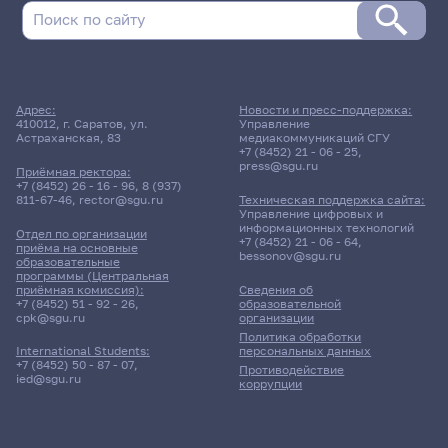
Адрес:
Новости и пресс-поддержка:
410012, г. Саратов, ул.
Управление
Астраханская, 83
медиакоммуникаций СГУ
+7 (8452) 21 - 06 - 25
,
press@sgu.ru
Приёмная ректора:
+7 (8452) 26 - 16 - 96
,
8 (937)
811-67-46
,
rector@sgu.ru
Техническая поддержка сайта:
Управление цифровых и
информационных технологий
Отдел по организации
+7 (8452) 21 - 06 - 64
,
приёма на основные
bessonov@sgu.ru
образовательные
программы (Центральная
приёмная комиссия):
Сведения об
+7 (8452) 51 - 92 - 26
,
образовательной
cpk@sgu.ru
организации
Политика обработки
персональных данных
International Students:
+7 (8452) 50 - 87 - 07
,
Противодействие
ied@sgu.ru
коррупции