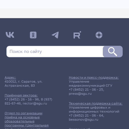
Адрес:
Новости и пресс-поддержка:
410012, г. Саратов, ул.
Управление
Астраханская, 83
медиакоммуникаций СГУ
+7 (8452) 21 - 06 - 25
,
press@sgu.ru
Приёмная ректора:
+7 (8452) 26 - 16 - 96
,
8 (937)
811-67-46
,
rector@sgu.ru
Техническая поддержка сайта:
Управление цифровых и
информационных технологий
Отдел по организации
+7 (8452) 21 - 06 - 64
,
приёма на основные
bessonov@sgu.ru
образовательные
программы (Центральная