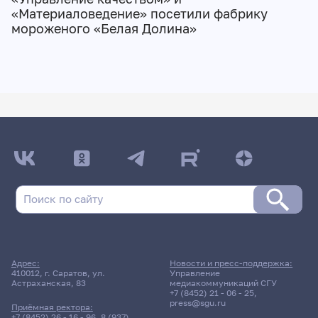
«Материаловедение» посетили фабрику
мороженого «Белая Долина»
Адрес:
Новости и пресс-поддержка:
410012, г. Саратов, ул.
Управление
Астраханская, 83
медиакоммуникаций СГУ
+7 (8452) 21 - 06 - 25
,
press@sgu.ru
Приёмная ректора:
+7 (8452) 26 - 16 - 96
,
8 (937)