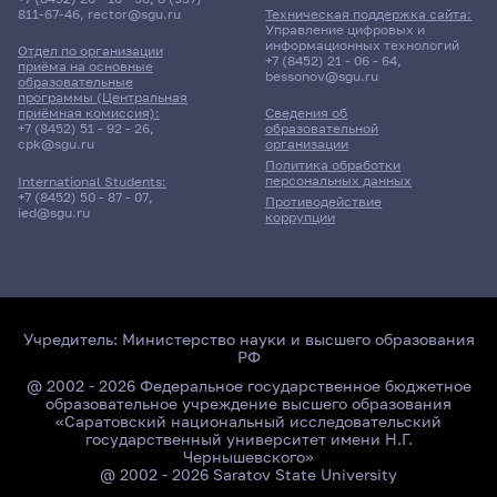
811-67-46
,
rector@sgu.ru
Техническая поддержка сайта:
Управление цифровых и
информационных технологий
Отдел по организации
+7 (8452) 21 - 06 - 64
,
приёма на основные
bessonov@sgu.ru
образовательные
программы (Центральная
приёмная комиссия):
Сведения об
+7 (8452) 51 - 92 - 26
,
образовательной
cpk@sgu.ru
организации
Политика обработки
персональных данных
International Students:
+7 (8452) 50 - 87 - 07
,
Противодействие
ied@sgu.ru
коррупции
Учредитель:
Министерство науки и высшего образования
РФ
@ 2002 - 2026 Федеральное государственное бюджетное
образовательное учреждение высшего образования
«Саратовский национальный исследовательский
государственный университет имени Н.Г.
Чернышевского»
@ 2002 - 2026 Saratov State University