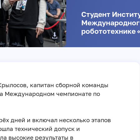
Студент Инстит
Международного
робототехнике 
рылосов, капитан сборной команды
на Международном чемпионате по
рёх дней и включал несколько этапов
ошла технический допуск и
ла высокие результаты в