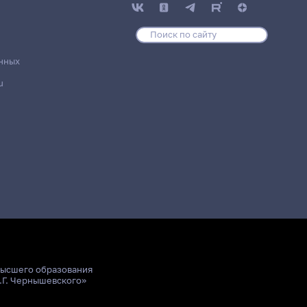
нных
u
высшего образования
.Г. Чернышевского»