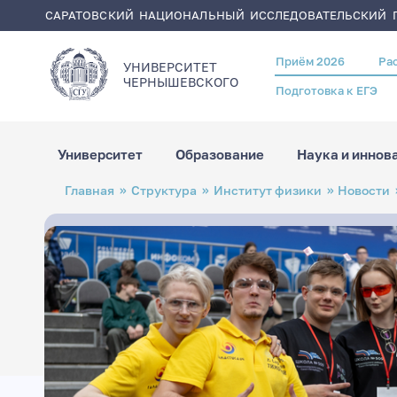
САРАТОВСКИЙ НАЦИОНАЛЬНЫЙ ИССЛЕДОВАТЕЛЬСКИЙ Г
Приём 2026
Ра
Header
УНИВЕРСИТЕТ
menu
ЧЕРНЫШЕВСКОГO
Подготовка к ЕГЭ
Университет
Образование
Наука и иннов
Перейти
Строка
Главная
Структура
Институт физики
Новости
к
навигации
основному
содержанию