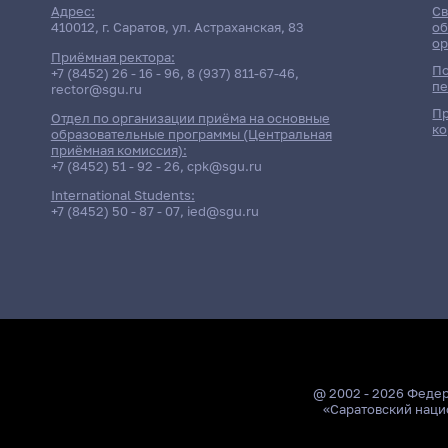
Адрес:
Св
410012, г. Саратов, ул. Астраханская, 83
об
ор
Приёмная ректора:
По
+7 (8452) 26 - 16 - 96
,
8 (937) 811-67-46
,
пе
rector@sgu.ru
Пр
Отдел по организации приёма на основные
ко
образовательные программы (Центральная
приёмная комиссия):
+7 (8452) 51 - 92 - 26
,
cpk@sgu.ru
International Students:
+7 (8452) 50 - 87 - 07
,
ied@sgu.ru
@ 2002 - 2026 Феде
«Саратовский наци