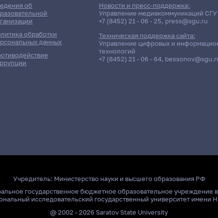
едения об
Новости и пресс-поддержка:
разовательной
Управление медиакоммуникаций СГУ
ганизации
+7 (8452) 21 - 06 - 25
,
press@sgu.ru
литика обработки
Техническая поддержка сайта:
рсональных данных
Управление цифровых и информацио
технологий
отиводействие
+7 (8452) 21 - 06 - 64
,
bessonov@sgu.r
ррупции
Учредитель:
Министерство науки и высшего образования РФ
ральное государственное бюджетное образовательное учреждение 
ональный исследовательский государственный университет имени Н
@ 2002 - 2026 Saratov State University