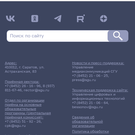
Адрес:
Новости и пресс-поддержка:
410012, г. Саратов, ул.
Управление
Астраханская, 83
медиакоммуникаций СГУ
+7 (8452) 21 - 06 - 25
,
press@sgu.ru
Приёмная ректора:
+7 (8452) 26 - 16 - 96
,
8 (937)
811-67-46
,
rector@sgu.ru
Техническая поддержка сайта:
Управление цифровых и
информационных технологий
Отдел по организации
+7 (8452) 21 - 06 - 64
,
приёма на основные
bessonov@sgu.ru
образовательные
программы (Центральная
приёмная комиссия):
Сведения об
+7 (8452) 51 - 92 - 26
,
образовательной
cpk@sgu.ru
организации
Политика обработки