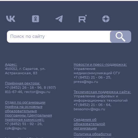
Адрес:
Новости и пресс-поддержка:
410012, г. Саратов, ул.
Управление
Астраханская, 83
медиакоммуникаций СГУ
+7 (8452) 21 - 06 - 25
,
press@sgu.ru
Приёмная ректора:
+7 (8452) 26 - 16 - 96
,
8 (937)
811-67-46
,
rector@sgu.ru
Техническая поддержка сайта:
Управление цифровых и
информационных технологий
Отдел по организации
+7 (8452) 21 - 06 - 64
,
приёма на основные
bessonov@sgu.ru
образовательные
программы (Центральная
приёмная комиссия):
Сведения об
+7 (8452) 51 - 92 - 26
,
образовательной
cpk@sgu.ru
организации
Политика обработки