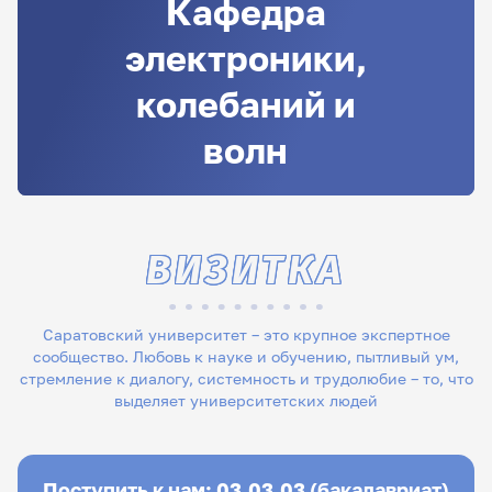
Кафедра
электроники,
колебаний и
волн
ВИЗИТКА
Саратовский университет – это крупное экспертное
сообщество. Любовь к науке и обучению, пытливый ум,
стремление к диалогу, системность и трудолюбие – то, что
выделяет университетских людей
Поступить к нам: 03.03.03 (бакалавриат)