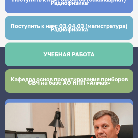
Радиофизика
Поступить к нам: 03.04.03 (магистратура)
Радиофизика
УЧЕБНАЯ РАБОТА
Кафедра основ проектирования приборов
СВЧ на базе АО НПП «Алмаз»