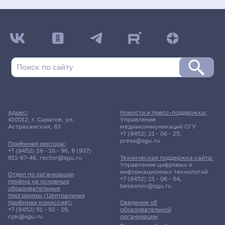
Адрес:
Новости и пресс-поддержка:
410012, г. Саратов, ул.
Управление
Астраханская, 83
медиакоммуникаций СГУ
+7 (8452) 21 - 06 - 25
,
press@sgu.ru
Приёмная ректора:
+7 (8452) 26 - 16 - 96
,
8 (937)
811-67-46
,
rector@sgu.ru
Техническая поддержка сайта:
Управление цифровых и
информационных технологий
Отдел по организации
+7 (8452) 21 - 06 - 64
,
приёма на основные
bessonov@sgu.ru
образовательные
программы (Центральная
приёмная комиссия):
Сведения об
+7 (8452) 51 - 92 - 26
,
образовательной
cpk@sgu.ru
организации